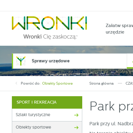
Przejdź do menu.
Przejdź do wyszukiwarki.
Przejdź do treści.
Przejdź do ustawień wielkości czcionki.
Włącz wersję kontrastową strony.
Załatw spra
urzędzie
Sprawy urzędowe
Powróć do:
Obiekty Sportowe
Strona główna
CZA
Park pr
SPORT I REKREACJA
Szlaki turystyczne
Park przy ul. Nadbr
Obiekty sportowe