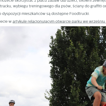
możecie skorzystać z placu zabaw dla dzieci, siłowni zewnęt
acku, wybiegu treningowego dla psów, ściany do graffiti o
o dyspozycji mieszkańców są dostępne Foodtrucki.
iecie w
artykule relacjonującym otwarcie parku we wrześniu 