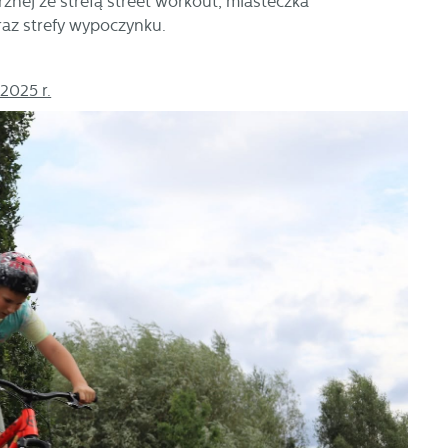
rznej ze strefą street workout, miasteczka
raz strefy wypoczynku.
2025 r.