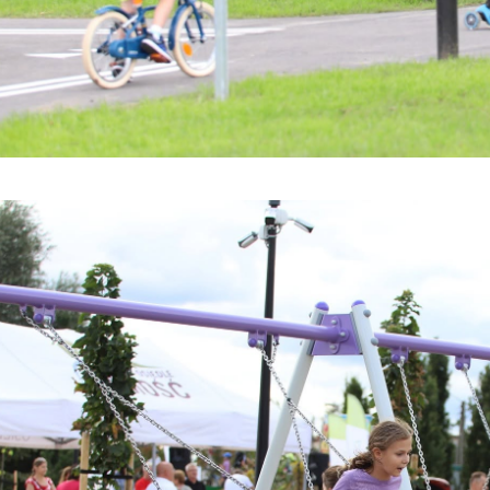
stawienia
zanujemy Twoją prywatność. Możesz zmienić ustawienia cookies lub zaakceptow
e wszystkie. W dowolnym momencie możesz dokonać zmiany swoich ustawień.
iezbędne
ezbędne pliki cookies służą do prawidłowego funkcjonowania strony internetow
umożliwiają Ci komfortowe korzystanie z oferowanych przez nas usług.
iki cookies odpowiadają na podejmowane przez Ciebie działania w celu m.in.
ięcej
stosowania Twoich ustawień preferencji prywatności, logowania czy wypełniani