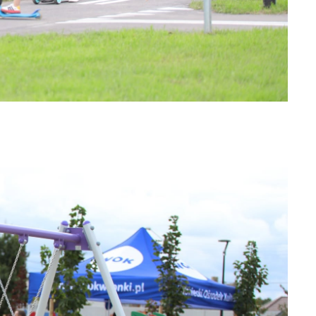
ać
ej
a