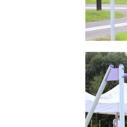
U
S
j
N
Ni
i 
Pl
W
do