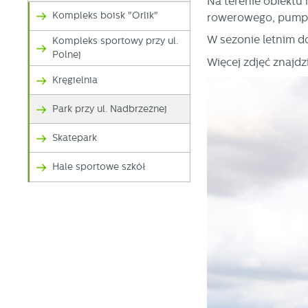
Na terenie obiektu 
Kompleks boisk "Orlik"
rowerowego, pumptr
W sezonie letnim d
Kompleks sportowy przy ul.
Polnej
Więcej zdjęć znajdz
Kręgielnia
Park przy ul. Nadbrzeżnej
Skatepark
Hale sportowe szkół