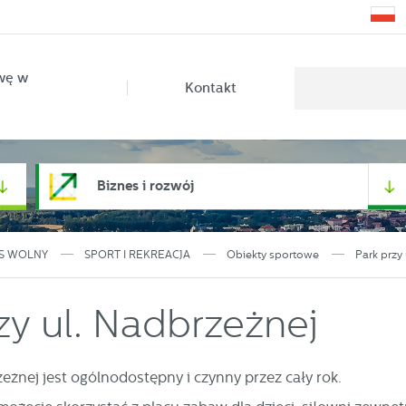
wę w
Kontakt
Biznes i rozwój
S WOLNY
SPORT I REKREACJA
Obiekty sportowe
Park przy
zy ul. Nadbrzeżnej
zeżnej jest ogólnodostępny i czynny przez cały rok.