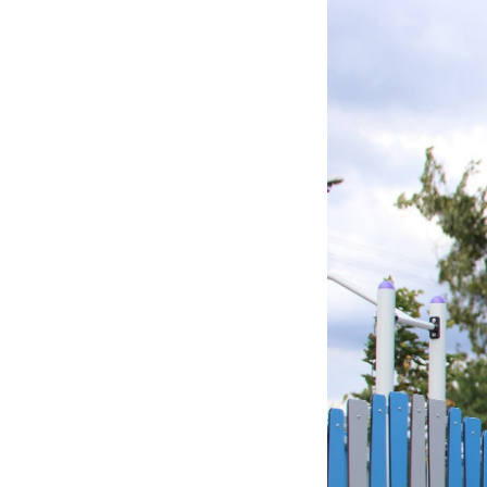
p
us
p