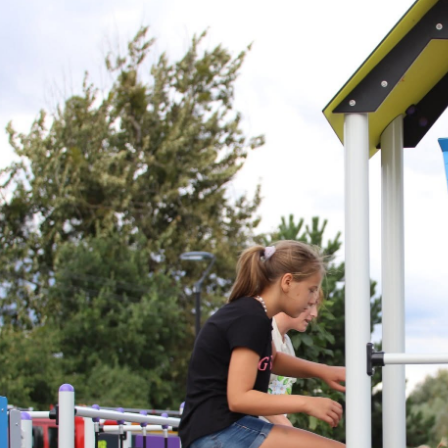
odmiotów trzecich lub firm będących naszymi partnerami oraz innych dostawców
ług. Firmy te działają w charakterze pośredników prezentujących nasze treści w
ostaci wiadomości, ofert, komunikatów mediów społecznościowych.