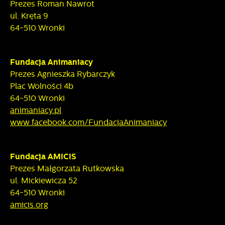
naszych komunikatów na podstawie analizy Twoich
Prezes Roman Nawrot
upodobań oraz Twoich zwyczajów dotyczących
ul. Kręta 9
przeglądanej witryny internetowej. Treści promocyjne mogą
64-510 Wronki
pojawić się na stronach podmiotów trzecich lub firm
będących naszymi partnerami oraz innych dostawców usług.
Firmy te działają w charakterze pośredników prezentujących
Fundacja Animaniacy
nasze treści w postaci wiadomości, ofert, komunikatów
Prezes Agnieszka Rybarczyk
mediów społecznościowych.
Plac Wolności 4b
64-510 Wronki
animaniacy.pl
www.facebook.com/FundacjaAnimaniacy
Fundacja AMICIS
Prezes Małgorzata Rutkowska
ul. Mickiewicza 52
64-510 Wronki
amicis.org