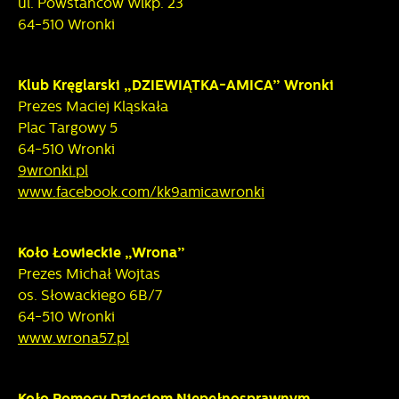
ul. Powstańców Wlkp. 23
64-510 Wronki
Klub Kręglarski „DZIEWIĄTKA-AMICA” Wronki
Prezes Maciej Kląskała
Plac Targowy 5
64-510 Wronki
9wronki.pl
www.facebook.com/kk9amicawronki
Koło Łowieckie „Wrona”
Prezes Michał Wojtas
os. Słowackiego 6B/7
64-510 Wronki
www.wrona57.pl
Koło Pomocy Dzieciom Niepełnosprawnym