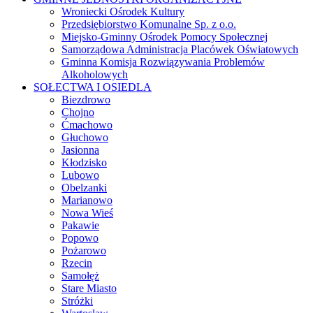
Wroniecki Ośrodek Kultury
Przedsiębiorstwo Komunalne Sp. z o.o.
Miejsko-Gminny Ośrodek Pomocy Społecznej
Samorządowa Administracja Placówek Oświatowych
Gminna Komisja Rozwiązywania Problemów
Alkoholowych
SOŁECTWA I OSIEDLA
Biezdrowo
Chojno
Ćmachowo
Głuchowo
Jasionna
Kłodzisko
Lubowo
Obelzanki
Marianowo
Nowa Wieś
Pakawie
Popowo
Pożarowo
Rzecin
Samołęż
Stare Miasto
Stróżki