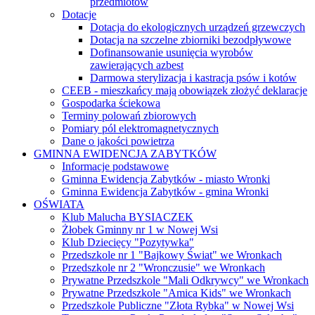
przedmiotów
Dotacje
Dotacja do ekologicznych urządzeń grzewczych
Dotacja na szczelne zbiorniki bezodpływowe
Dofinansowanie usunięcia wyrobów
zawierających azbest
Darmowa sterylizacja i kastracja psów i kotów
CEEB - mieszkańcy mają obowiązek złożyć deklaracje
Gospodarka ściekowa
Terminy polowań zbiorowych
Pomiary pól elektromagnetycznych
Dane o jakości powietrza
GMINNA EWIDENCJA ZABYTKÓW
Informacje podstawowe
Gminna Ewidencja Zabytków - miasto Wronki
Gminna Ewidencja Zabytków - gmina Wronki
OŚWIATA
Klub Malucha BYSIACZEK
Żłobek Gminny nr 1 w Nowej Wsi
Klub Dziecięcy "Pozytywka"
Przedszkole nr 1 "Bajkowy Świat" we Wronkach
Przedszkole nr 2 "Wronczusie" we Wronkach
Prywatne Przedszkole "Mali Odkrywcy" we Wronkach
Prywatne Przedszkole "Amica Kids" we Wronkach
Przedszkole Publiczne "Złota Rybka" w Nowej Wsi