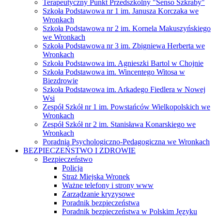
Terapeutyczny Punkt Przedszkolny "Senso Szkraby"
Szkoła Podstawowa nr 1 im. Janusza Korczaka we
Wronkach
Szkoła Podstawowa nr 2 im. Kornela Makuszyńskiego
we Wronkach
Szkoła Podstawowa nr 3 im. Zbigniewa Herberta we
Wronkach
Szkoła Podstawowa im. Agnieszki Bartol w Chojnie
Szkoła Podstawowa im. Wincentego Witosa w
Biezdrowie
Szkoła Podstawowa im. Arkadego Fiedlera w Nowej
Wsi
Zespół Szkół nr 1 im. Powstańców Wielkopolskich we
Wronkach
Zespół Szkół nr 2 im. Stanisława Konarskiego we
Wronkach
Poradnia Psychologiczno-Pedagogiczna we Wronkach
BEZPIECZEŃSTWO I ZDROWIE
Bezpieczeństwo
Policja
Straż Miejska Wronek
Ważne telefony i strony www
Zarządzanie kryzysowe
Poradnik bezpieczeństwa
Poradnik bezpieczeństwa w Polskim Języku