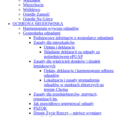
Wartosław
Wierzchocin
Wróblewo
Osiedle Zamość
Osiedle Na Górce
OCHRONA ŚRODOWISKA
Harmonogram wywozu odpadów
Gospodarka odpadami
Podstawowe informacje o gospodarce odpadami
Zasady dla mieszkańców
Opłata i deklaracja
Składanie deklaracji za odpady za
pośrednictwem ePUAP
Zasady dla właścicieli domków i działek
letniskowych
Opłata, deklaracja i harmonogram odbioru
odpadów
Lokalizacja i zasady gromadzenia
odpadów w punktach zbiorczych na
terenie Chojna
Zasady dla przedsiębiorców, instytucji,
organizacji itp.
Jak prawidłowo segregować odpady
PSZOK
Drugie Życie Rzeczy – miejsce wymiany