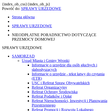
{index_ob_css}{index_ob_js}
Powróć do:
SPRAWY URZĘDOWE
Strona główna
SPRAWY URZĘDOWE
NIEODPŁATNE PORADNICTWO DOTYCZĄCE
PRZEMOCY DOMOWEJ
SPRAWY URZĘDOWE
SAMORZĄD
Urząd Miasta i Gminy Wronki
Informacje o urzędzie dla osób głuchych i
słabosłyszących
Informacje o urzędzie - tekst łatwy do czytania
(ETR)
USC i Referat Spraw Obywatelskich
Referat Organizacyjny
Referat Ochrony Środowiska
Referat Podatków i Opłat
Referat Nieruchomości, Inwestycji i Planowania
Przestrzennego
Referat Promocji i Rozwoju Lokalnego