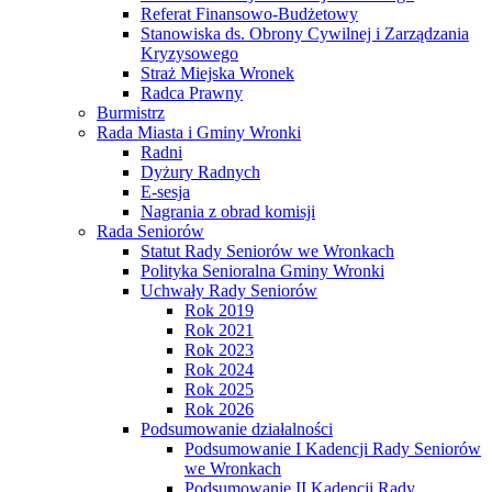
Referat Finansowo-Budżetowy
Stanowiska ds. Obrony Cywilnej i Zarządzania
Kryzysowego
Straż Miejska Wronek
Radca Prawny
Burmistrz
Rada Miasta i Gminy Wronki
Radni
Dyżury Radnych
E-sesja
Nagrania z obrad komisji
Rada Seniorów
Statut Rady Seniorów we Wronkach
Polityka Senioralna Gminy Wronki
Uchwały Rady Seniorów
Rok 2019
Rok 2021
Rok 2023
Rok 2024
Rok 2025
Rok 2026
Podsumowanie działalności
Podsumowanie I Kadencji Rady Seniorów
we Wronkach
Podsumowanie II Kadencji Rady