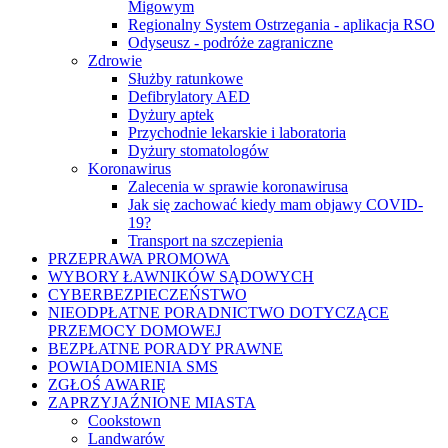
Migowym
Regionalny System Ostrzegania - aplikacja RSO
Odyseusz - podróże zagraniczne
Zdrowie
Służby ratunkowe
Defibrylatory AED
Dyżury aptek
Przychodnie lekarskie i laboratoria
Dyżury stomatologów
Koronawirus
Zalecenia w sprawie koronawirusa
Jak się zachować kiedy mam objawy COVID-
19?
Transport na szczepienia
PRZEPRAWA PROMOWA
WYBORY ŁAWNIKÓW SĄDOWYCH
CYBERBEZPIECZEŃSTWO
NIEODPŁATNE PORADNICTWO DOTYCZĄCE
PRZEMOCY DOMOWEJ
BEZPŁATNE PORADY PRAWNE
POWIADOMIENIA SMS
ZGŁOŚ AWARIĘ
ZAPRZYJAŹNIONE MIASTA
Cookstown
Landwarów