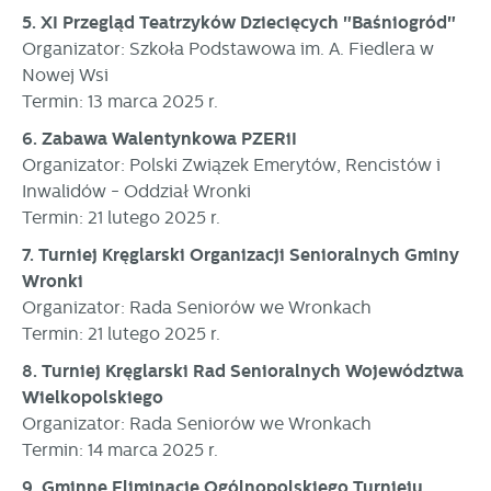
internetowej. Treści promocyjne mogą pojawić się na
5. XI Przegląd Teatrzyków Dziecięcych "Baśniogród"
stronach podmiotów trzecich lub firm będących naszymi
Organizator: Szkoła Podstawowa im. A. Fiedlera w
partnerami oraz innych dostawców usług. Firmy te działają
Nowej Wsi
w charakterze pośredników prezentujących nasze treści w
Termin: 13 marca 2025 r.
postaci wiadomości, ofert, komunikatów mediów
społecznościowych.
6. Zabawa Walentynkowa PZERiI
Organizator: Polski Związek Emerytów, Rencistów i
Inwalidów - Oddział Wronki
Termin: 21 lutego 2025 r.
7. Turniej Kręglarski Organizacji Senioralnych Gminy
Wronki
Organizator: Rada Seniorów we Wronkach
Termin: 21 lutego 2025 r.
8. Turniej Kręglarski Rad Senioralnych Województwa
Wielkopolskiego
Organizator: Rada Seniorów we Wronkach
Termin: 14 marca 2025 r.
9. Gminne Eliminacje Ogólnopolskiego Turnieju