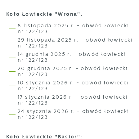
Więcej
gwarantuje dostępność wszystkich
prezentowania Ci naszych komunikatów na
funkcjonalności.
podstawie analizy Twoich upodobań oraz
Koło Łowieckie "Wrona":
Twoich zwyczajów dotyczących przeglądanej
witryny internetowej. Treści promocyjne mogą
8 listopada 2025 r. - obwód łowiecki
nr 122/123
pojawić się na stronach podmiotów trzecich
lub firm będących naszymi partnerami oraz
29 listopada 2025 r. - obwód łowiecki
innych dostawców usług. Firmy te działają w
nr 122/123
charakterze pośredników prezentujących nasze
14 grudnia 2025 r. - obwód łowiecki
treści w postaci wiadomości, ofert,
nr 122/123
komunikatów mediów społecznościowych.
20 grudnia 2025 r. - obwód łowiecki
nr 122/123
10 stycznia 2026 r. - obwód łowiecki
nr 122/123
17 stycznia 2026 r. - obwód łowiecki
nr 122/123
24 stycznia 2026 r. - obwód łowiecki
nr 122/123
Koło Łowieckie "Basior":