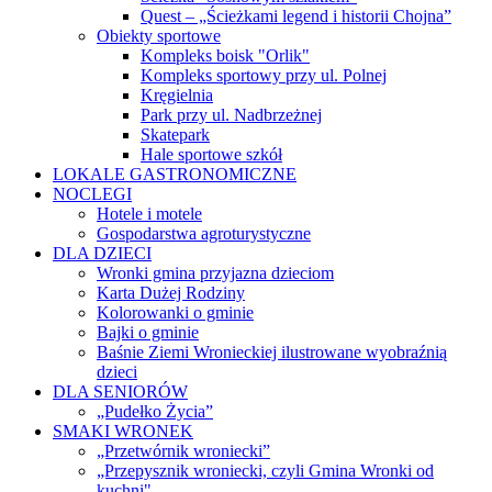
Quest – „Ścieżkami legend i historii Chojna”
Obiekty sportowe
Kompleks boisk "Orlik"
Kompleks sportowy przy ul. Polnej
Kręgielnia
Park przy ul. Nadbrzeżnej
Skatepark
Hale sportowe szkół
LOKALE GASTRONOMICZNE
NOCLEGI
Hotele i motele
Gospodarstwa agroturystyczne
DLA DZIECI
Wronki gmina przyjazna dzieciom
Karta Dużej Rodziny
Kolorowanki o gminie
Bajki o gminie
Baśnie Ziemi Wronieckiej ilustrowane wyobraźnią
dzieci
DLA SENIORÓW
„Pudełko Życia”
SMAKI WRONEK
„Przetwórnik wroniecki”
„Przepysznik wroniecki, czyli Gmina Wronki od
kuchni"