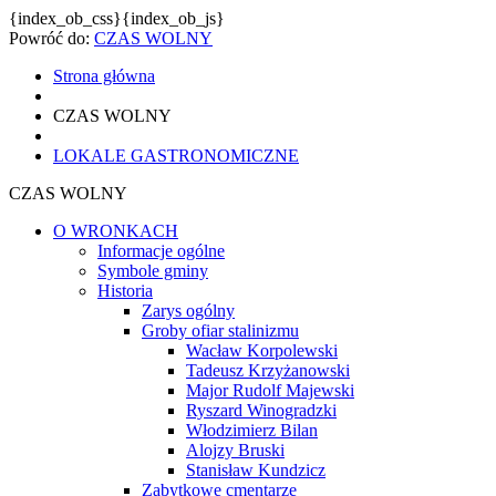
{index_ob_css}{index_ob_js}
Powróć do:
CZAS WOLNY
Strona główna
CZAS WOLNY
LOKALE GASTRONOMICZNE
CZAS WOLNY
O WRONKACH
Informacje ogólne
Symbole gminy
Historia
Zarys ogólny
Groby ofiar stalinizmu
Wacław Korpolewski
Tadeusz Krzyżanowski
Major Rudolf Majewski
Ryszard Winogradzki
Włodzimierz Bilan
Alojzy Bruski
Stanisław Kundzicz
Zabytkowe cmentarze