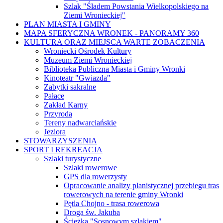
Szlak "Śladem Powstania Wielkopolskiego na
Ziemi Wronieckiej"
PLAN MIASTA I GMINY
MAPA SFERYCZNA WRONEK - PANORAMY 360
KULTURA ORAZ MIEJSCA WARTE ZOBACZENIA
Wroniecki Ośrodek Kultury
Muzeum Ziemi Wronieckiej
Biblioteka Publiczna Miasta i Gminy Wronki
Kinoteatr "Gwiazda"
Zabytki sakralne
Pałace
Zakład Karny
Przyroda
Tereny nadwarciańskie
Jeziora
STOWARZYSZENIA
SPORT I REKREACJA
Szlaki turystyczne
Szlaki rowerowe
GPS dla rowerzysty
Opracowanie analizy planistycznej przebiegu tras
rowerowych na terenie gminy Wronki
Pętla Chojno - trasa rowerowa
Droga św. Jakuba
Ścieżka "Sosnowym szlakiem"