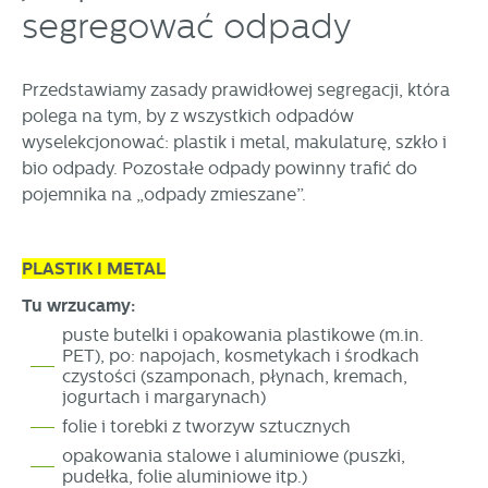
segregować odpady
personalizację określonych funkcjonalności czy
prezentowanych treści.
Dzięki tym plikom cookies możemy zapewnić Ci większy
Więcej
Przedstawiamy zasady prawidłowej segregacji, która
komfort korzystania z funkcjonalności naszej strony poprzez
dopasowanie jej do Twoich indywidualnych preferencji.
polega na tym, by z wszystkich odpadów
Wyrażenie zgody na funkcjonalne i personalizacyjne pliki
wyselekcjonować: plastik i metal, makulaturę, szkło i
Analityczne
cookies gwarantuje dostępność większej ilości funkcji na
bio odpady. Pozostałe odpady powinny trafić do
Analityczne pliki cookies pomagają nam rozwijać się i
stronie.
pojemnika na „odpady zmieszane”.
dostosowywać do Twoich potrzeb.
Cookies analityczne pozwalają na uzyskanie informacji w
Więcej
zakresie wykorzystywania witryny internetowej, miejsca oraz
PLASTIK I METAL
częstotliwości, z jaką odwiedzane są nasze serwisy www.
Dane pozwalają nam na ocenę naszych serwisów
Tu
w
rzucamy:
Reklamowe
internetowych pod względem ich popularności wśród
puste butelki i opakowania plastikowe (m.in.
Dzięki reklamowym plikom cookies prezentujemy Ci
użytkowników. Zgromadzone informacje są przetwarzane w
PET),
po: napojach, kosmetykach i środkach
najciekawsze informacje i aktualności na stronach naszych
formie zanonimizowanej. Wyrażenie zgody na analityczne
czystości
(szamponach, płynach, kremach,
partnerów.
pliki cookies gwarantuje dostępność wszystkich
jogurtach i margarynach)
funkcjonalności.
Promocyjne pliki cookies służą do prezentowania Ci naszych
Więcej
folie i torebki z tworzyw sztucznych
komunikatów na podstawie analizy Twoich upodobań oraz
opakowania stalowe i aluminiowe (puszki,
Twoich zwyczajów dotyczących przeglądanej witryny
pudełka, folie aluminiowe itp.)
internetowej. Treści promocyjne mogą pojawić się na