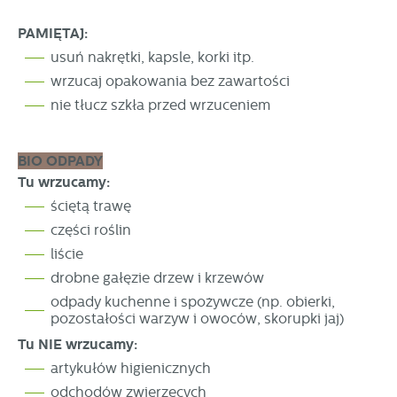
PAMIĘTAJ:
usuń nakrętki, kapsle, korki itp.
wrzucaj opakowania bez zawartości
nie tłucz szkła przed wrzuceniem
BIO ODPADY
Tu wrzucamy:
ściętą trawę
części roślin
liście
drobne gałęzie drzew i krzewów
odpady kuchenne i spożywcze (np. obierki,
pozostałości warzyw i owoców, skorupki jaj)
Tu NIE wrzucamy:
artykułów higienicznych
odchodów zwierzęcych