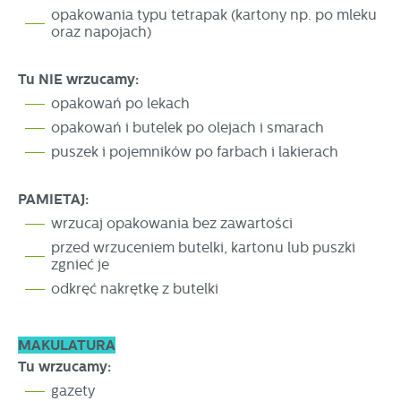
stronach podmiotów trzecich lub firm będących naszymi
opakowania typu tetrapak (kartony np. po mleku
partnerami oraz innych dostawców usług. Firmy te działają
oraz napojach)
w charakterze pośredników prezentujących nasze treści w
postaci wiadomości, ofert, komunikatów mediów
Tu NIE wrzucamy:
społecznościowych.
opakowań po lekach
opakowań i butelek po olejach i smarach
puszek i pojemników po farbach i lakierach
PAMIETAJ:
wrzucaj opakowania bez zawartości
przed wrzuceniem butelki, kartonu lub puszki
zgnieć je
odkręć nakrętkę z butelki
MAKULATURA
Tu wrzucamy:
gazety