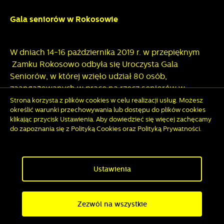
Gala seniorów w Rokosowie
W dniach 14-16 października 2019 r. w przepięknym
Zamku Rokosowo odbyła się Uroczysta Gala
Seniorów, w której wzięło udział 80 osób,
zaangażowanych w prace na rzecz seniorów w
Radach Seniorów oraz Uniwersytetach Trzeciego
Zapisz wybrane
Strona korzysta z plików cookies w celu realizacji usług. Możesz
określić warunki przechowywania lub dostępu do plików cookies
Wieku z terenu Wielkopolski.
klikając przycisk Ustawienia. Aby dowiedzieć się więcej zachęcamy
do zapoznania się z Polityką Cookies oraz Polityką Prywatności.
Zezwól na wszystkie
To były gorące dni wykładów, obrad i podsumowań
projektu „Wsparcie Wielkopolskich Rad Seniorów
sposobem na wzrost partycypacji osób starszych”. Na
Ustawienia
zakończenie spotkania uczestnicy stworzyli "Mapę
marzeń seniorów", która zawiera pomysły do
Zezwól na wszystkie
wykorzystania na przyszły rok. Wroniecką Radę
HARMONOGRAM WYWOZU ODPADÓW
DANE O JAKO
Seniorów reprezentowała przewodnicząca Wiesława