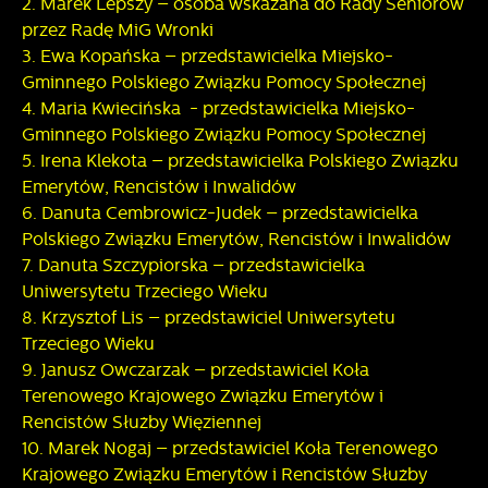
2. Marek Lepszy – osoba wskazana do Rady Seniorów
częstotliwości, z jaką odwiedzane są nasze serwisy www.
przez Radę MiG Wronki
Dane pozwalają nam na ocenę naszych serwisów
Reklamowe
3. Ewa Kopańska – przedstawicielka Miejsko-
internetowych pod względem ich popularności wśród
użytkowników. Zgromadzone informacje są przetwarzane w
Gminnego Polskiego Związku Pomocy Społecznej
Dzięki reklamowym plikom cookies prezentujemy Ci
formie zanonimizowanej. Wyrażenie zgody na analityczne
najciekawsze informacje i aktualności na stronach naszych
4. Maria Kwiecińska - przedstawicielka Miejsko-
pliki cookies gwarantuje dostępność wszystkich
partnerów.
Gminnego Polskiego Związku Pomocy Społecznej
funkcjonalności.
5. Irena Klekota – przedstawicielka Polskiego Związku
Promocyjne pliki cookies służą do prezentowania Ci
Emerytów, Rencistów i Inwalidów
Więcej
naszych komunikatów na podstawie analizy Twoich
6. Danuta Cembrowicz-Judek – przedstawicielka
upodobań oraz Twoich zwyczajów dotyczących
Polskiego Związku Emerytów, Rencistów i Inwalidów
przeglądanej witryny internetowej. Treści promocyjne mogą
7. Danuta Szczypiorska – przedstawicielka
pojawić się na stronach podmiotów trzecich lub firm
Uniwersytetu Trzeciego Wieku
będących naszymi partnerami oraz innych dostawców usług.
Firmy te działają w charakterze pośredników prezentujących
8. Krzysztof Lis – przedstawiciel Uniwersytetu
nasze treści w postaci wiadomości, ofert, komunikatów
Trzeciego Wieku
mediów społecznościowych.
9. Janusz Owczarzak – przedstawiciel Koła
Terenowego Krajowego Związku Emerytów i
Rencistów Służby Więziennej
10. Marek Nogaj – przedstawiciel Koła Terenowego
Krajowego Związku Emerytów i Rencistów Służby