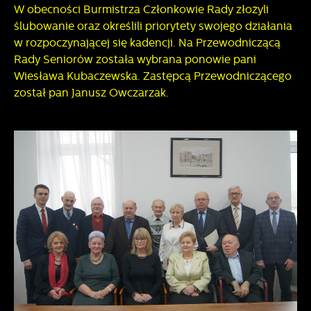
W obecności Burmistrza Członkowie Rady złożyli
ślubowanie oraz określili priorytety swojego działania
w rozpoczynającej się kadencji. Na Przewodniczącą
Rady Seniorów została wybrana ponowie pani
Wiesława Kubaczewska. Zastępcą Przewodniczącego
został pan Janusz Owczarzak.