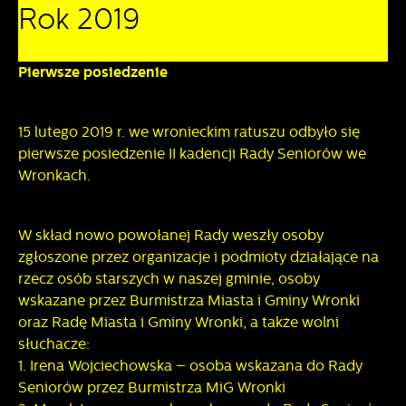
Rok 2019
Pliki cookies odpowiadają na podejmowane przez Ciebie
Więcej
działania w celu m.in. dostosowania Twoich ustawień
preferencji prywatności, logowania czy wypełniania
Pierwsze posiedzenie
formularzy. Dzięki plikom cookies strona, z której
Funkcjonalne i personalizacyjne
korzystasz, może działać bez zakłóceń.
Tego typu pliki cookies umożliwiają stronie internetowej
15 lutego 2019 r. we wronieckim ratuszu odbyło się
zapamiętanie wprowadzonych przez Ciebie ustawień oraz
pierwsze posiedzenie II kadencji Rady Seniorów we
personalizację określonych funkcjonalności czy
Wronkach.
prezentowanych treści.
Dzięki tym plikom cookies możemy zapewnić Ci większy
Więcej
W skład nowo powołanej Rady weszły osoby
komfort korzystania z funkcjonalności naszej strony poprzez
zgłoszone przez organizacje i podmioty działające na
dopasowanie jej do Twoich indywidualnych preferencji.
Wyrażenie zgody na funkcjonalne i personalizacyjne pliki
rzecz osób starszych w naszej gminie, osoby
Analityczne
cookies gwarantuje dostępność większej ilości funkcji na
wskazane przez Burmistrza Miasta i Gminy Wronki
stronie.
Analityczne pliki cookies pomagają nam rozwijać się i
oraz Radę Miasta i Gminy Wronki, a także wolni
dostosowywać do Twoich potrzeb.
słuchacze:
1. Irena Wojciechowska – osoba wskazana do Rady
Cookies analityczne pozwalają na uzyskanie informacji w
Seniorów przez Burmistrza MiG Wronki
Więcej
zakresie wykorzystywania witryny internetowej, miejsca oraz