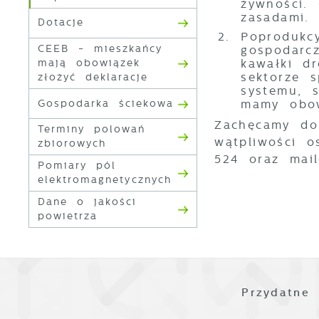
żywności.
N
zasadami.
Dotacje
N
Poprodukc
f
CEEB - mieszkańcy
gospodarcz
k
kawałki d
mają obowiązek
P
W
sektorze 
złożyć deklaracje
d
p
systemu, 
f
mamy obow
Gospodarka ściekowa
k
F
Zachęcamy do
Terminy polowań
T
wątpliwości 
zbiorowych
z
524 oraz mail
p
Pomiary pól
p
elektromagnetycznych
D
W
k
Dane o jakości
d
powietrza
W
c
A
s
A
d
C
W
Przydatne 
z
c
D