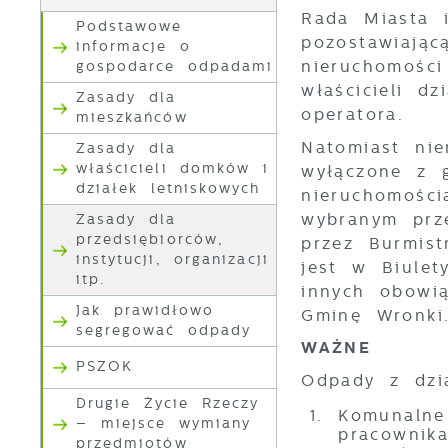
Rada Miasta i
Podstawowe
pozostawiają
informacje o
nieruchomośc
gospodarce odpadami
właścicieli d
Zasady dla
operatora.
mieszkańców
Natomiast nie
Zasady dla
właścicieli domków i
wyłączone z 
działek letniskowych
nieruchomośc
wybranym prz
Zasady dla
przedsiębiorców,
przez Burmist
instytucji, organizacji
jest w Biulet
itp.
innych obowią
U
Jak prawidłowo
Gminę Wronki
segregować odpady
WAŻNE
S
PSZOK
Odpady z dzia
c
m
Drugie Życie Rzeczy
Komunaln
– miejsce wymiany
pracownika
przedmiotów