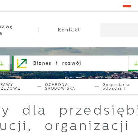
rawę
Kontakt
e
Biznes i rozwój
PRAWY
OCHRONA
Gospodarka
RZĘDOWE
ŚRODOWISKA
odpadami
y dla przedsięb
tucji, organizacji