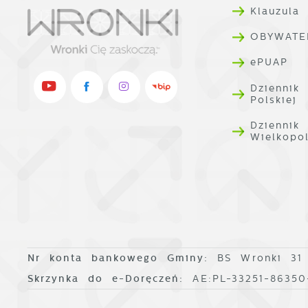
i
Klauzula
R
u
D
f
OBYWATE
n
p
p
f
ePUAP
P
W
n
Dziennik
u
Polskiej
w
n
Dziennik
p
Wielkopo
w
p
s
Nr konta bankowego Gminy:
BS Wronki 31
Skrzynka do e-Doręczeń:
AE:PL-33251-8635