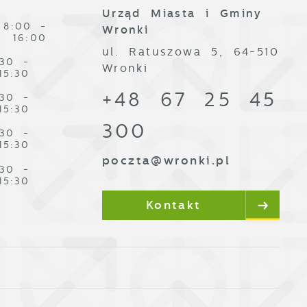
Urząd Miasta i Gminy
8:00 -
Wronki
16:00
ul. Ratuszowa 5, 64-510
:30 -
Wronki
15:30
j
+48 67 25 45
:30 -
15:30
i
300
ą
:30 -
15:30
poczta@wronki.pl
:30 -
15:30
Kontakt