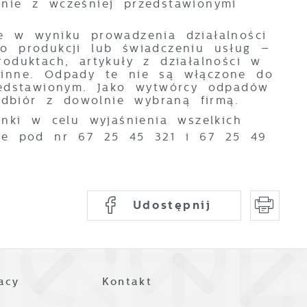
nie z wcześniej przedstawionymi
 w wyniku prowadzenia działalności
 po produkcji lub świadczeniu usług –
oduktach, artykuły z działalności w
 inne. Odpady te nie są włączone do
zedstawionym. Jako wytwórcy odpadów
biór z dowolnie wybraną firmą.
nki w celu wyjaśnienia wszelkich
znie pod nr 67 25 45 321 i 67 25 49
ez
Udostępnij
acy
Kontakt
z