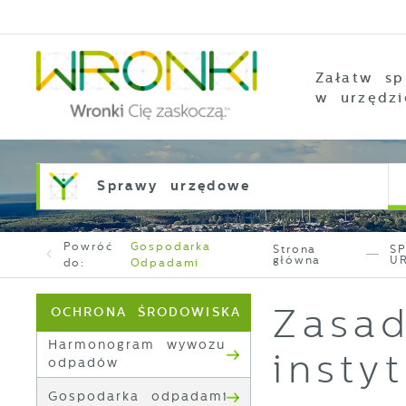
Przejdź do menu.
Przejdź do wyszukiwarki.
Przejdź do treści.
Przejdź do ustawień wielkości czcionki.
Włącz wersję kontrastową strony.
Załatw sp
w urzędzi
Sprawy urzędowe
Powróć
Gospodarka
Strona
S
główna
U
do:
Odpadami
Zasad
OCHRONA ŚRODOWISKA
Harmonogram wywozu
insty
odpadów
Gospodarka odpadami