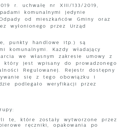
19 r. uchwałę nr XIII/133/2019,
padami komunalnymi jedynie
. Odpady od mieszkańców Gminy oraz
rzez wyłonionego przez Urząd
je, punkty handlowe itp.) są
i komunalnymi. Każdy władający
awarcia we własnym zakresie umowy z
y,
który jest wpisany do prowadzonego
alności Regulowanej. Rejestr dostępny
ywanie się z tego obowiązku i
ie podlegało weryfikacji przez
rupy:
li te, które zostały wytworzone przez
apierowe ręczniki, opakowania po