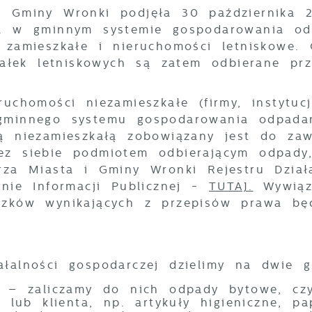
 Gminy Wronki podjęła 30 października 20
cą w gminnym systemie gospodarowania od
i zamieszkałe i nieruchomości letniskowe
ziałek letniskowych są zatem odbierane p
ruchomości niezamieszkałe (firmy, instytuc
gminnego systemu gospodarowania odpadam
ią niezamieszkałą zobowiązany jest do z
ez siebie podmiotem odbierającym odpad
rza Miasta i Gminy Wronki Rejestru Dział
ynie Informacji Publicznej -
TUTAJ.
Wywiąz
zków wynikających z przepisów prawa będz
stawienia
.
zanujemy Twoją prywatność. Możesz zmienić ustawienia
łalności gospodarczej dzielimy na dwie g
ookies lub zaakceptować je wszystkie. W dowolnym
omencie możesz dokonać zmiany swoich ustawień.
e
– zaliczamy do nich odpady bytowe, czy
 lub klienta, np. artykuły higieniczne, p