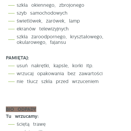
szkła okiennego, zbrojonego
szyb samochodowych
świetlówek, żarówek, lamp
ekranów telewizyjnych
szkła żaroodpornego, kryształowego,
okularowego, fajansu
PAMIĘTAJ:
usuń nakrętki, kapsle, korki itp.
wrzucaj opakowania bez zawartości
nie tłucz szkła przed wrzuceniem
BIO ODPADY
Tu wrzucamy:
ściętą trawę