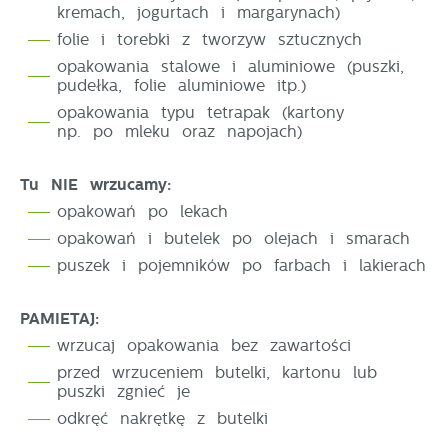
Dzięki reklamowym plikom cookies prezentujemy Ci
popularności wśród użytkowników. Zgromadzone
kremach, jogurtach i margarynach)
najciekawsze informacje i aktualności na stronach
informacje są przetwarzane w formie zanonimizowanej.
folie i torebki z tworzyw sztucznych
naszych partnerów.
Wyrażenie zgody na analityczne pliki cookies
opakowania stalowe i aluminiowe (puszki,
gwarantuje dostępność wszystkich funkcjonalności.
pudełka, folie aluminiowe itp.)
Promocyjne pliki cookies służą do prezentowania Ci
Więcej
opakowania typu tetrapak (kartony
naszych komunikatów na podstawie analizy Twoich
np. po mleku oraz napojach)
upodobań oraz Twoich zwyczajów dotyczących
przeglądanej witryny internetowej. Treści promocyjne
mogą pojawić się na stronach podmiotów trzecich
Tu NIE wrzucamy:
lub firm będących naszymi partnerami oraz innych
opakowań po lekach
dostawców usług. Firmy te działają w charakterze
opakowań i butelek po olejach i smarach
pośredników prezentujących nasze treści w postaci
wiadomości, ofert, komunikatów mediów
puszek i pojemników po farbach i lakierach
społecznościowych.
PAMIETAJ:
wrzucaj opakowania bez zawartości
przed wrzuceniem butelki, kartonu lub
puszki zgnieć je
odkręć nakrętkę z butelki