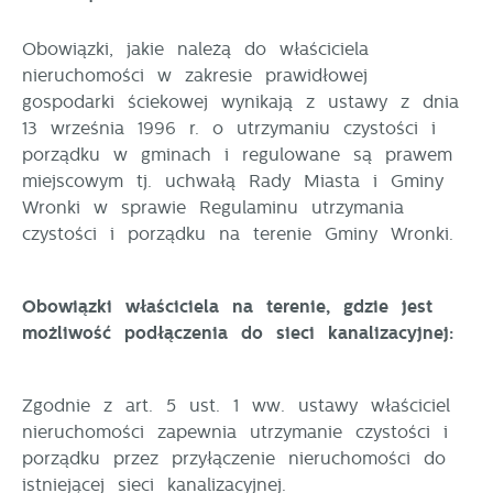
ustawień preferencji prywatności, logowania czy
wypełniania formularzy. Dzięki plikom cookies strona,
Funkcjonalne i personalizacyjne
Obowiązki, jakie należą do właściciela
z której korzystasz, może działać bez zakłóceń.
nieruchomości w zakresie prawidłowej
Tego typu pliki cookies umożliwiają stronie
internetowej zapamiętanie wprowadzonych przez Ciebie
gospodarki ściekowej wynikają z ustawy z dnia
ustawień oraz personalizację określonych
13 września 1996 r. o utrzymaniu czystości i
funkcjonalności czy prezentowanych treści.
porządku w gminach i regulowane są prawem
miejscowym tj. uchwałą Rady Miasta i Gminy
Dzięki tym plikom cookies możemy zapewnić Ci
Wronki w sprawie Regulaminu utrzymania
Więcej
większy komfort korzystania z funkcjonalności naszej
czystości i porządku na terenie Gminy Wronki.
strony poprzez dopasowanie jej do Twoich
indywidualnych preferencji. Wyrażenie zgody na
Analityczne
funkcjonalne i personalizacyjne pliki cookies
Obowiązki właściciela na terenie, gdzie jest
Analityczne pliki cookies pomagają nam rozwijać się
gwarantuje dostępność większej ilości funkcji na
możliwość podłączenia do sieci kanalizacyjnej:
i dostosowywać do Twoich potrzeb.
stronie.
Cookies analityczne pozwalają na uzyskanie informacji
Więcej
Zgodnie z art. 5 ust. 1 ww. ustawy właściciel
w zakresie wykorzystywania witryny internetowej,
nieruchomości zapewnia utrzymanie czystości i
miejsca oraz częstotliwości, z jaką odwiedzane są
nasze serwisy www. Dane pozwalają nam na ocenę
porządku przez przyłączenie nieruchomości do
Reklamowe
naszych serwisów internetowych pod względem ich
istniejącej sieci kanalizacyjnej.