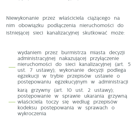
Dzięki reklamowym plikom cookies prezentujemy Ci
popularności wśród użytkowników. Zgromadzone
najciekawsze informacje i aktualności na stronach
informacje są przetwarzane w formie zanonimizowanej.
naszych partnerów.
Wyrażenie zgody na analityczne pliki cookies
Niewykonanie przez właściciela ciążącego na
gwarantuje dostępność wszystkich funkcjonalności.
nim obowiązku podłączenia nieruchomości do
Promocyjne pliki cookies służą do prezentowania Ci
Więcej
istniejącej sieci kanalizacyjnej skutkować może:
naszych komunikatów na podstawie analizy Twoich
upodobań oraz Twoich zwyczajów dotyczących
przeglądanej witryny internetowej. Treści promocyjne
wydaniem przez burmistrza miasta decyzji
mogą pojawić się na stronach podmiotów trzecich
administracyjnej nakazującej przyłączenie
lub firm będących naszymi partnerami oraz innych
nieruchomości do sieci kanalizacyjnej (art. 5
dostawców usług. Firmy te działają w charakterze
ust. 7 ustawy); wykonanie decyzji podlega
pośredników prezentujących nasze treści w postaci
egzekucji w trybie przepisów ustawie o
wiadomości, ofert, komunikatów mediów
postępowaniu egzekucyjnym w administracji
społecznościowych.
karą grzywny (art. 10 ust. 2 ustawy);
postępowanie w sprawie ukarania grzywną
właściciela toczy się według przepisów
kodeksu postępowania w sprawach
o
wykroczenia