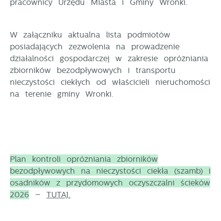
pracownicy Urzędu Miasta i Gminy Wronki.
W załączniku aktualna lista podmiotów
posiadających zezwolenia na prowadzenie
działalności gospodarczej w zakresie opróżniania
zbiorników bezodpływowych i transportu
nieczystości ciekłych od właścicieli nieruchomości
na terenie gminy Wronki.
Plan kontroli opróżniania zbiorników
bezodpływowych na nieczystości ciekła (szamb) i
osadników z przydomowych oczyszczalni ścieków
2026
–
TUTAJ.