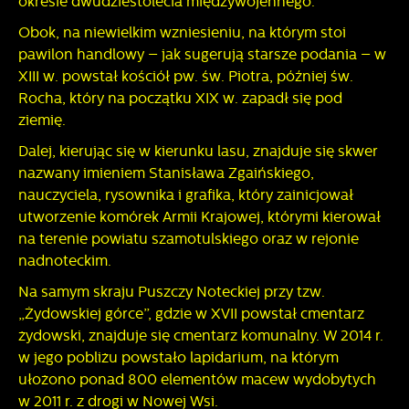
okresie dwudziestolecia międzywojennego.
Obok, na niewielkim wzniesieniu, na którym stoi
pawilon handlowy – jak sugerują starsze podania – w
XIII w. powstał kościół pw. św. Piotra, później św.
Rocha, który na początku XIX w. zapadł się pod
ziemię.
Dalej, kierując się w kierunku lasu, znajduje się skwer
nazwany imieniem Stanisława Zgaińskiego,
nauczyciela, rysownika i grafika, który zainicjował
utworzenie komórek Armii Krajowej, którymi kierował
na terenie powiatu szamotulskiego oraz w rejonie
nadnoteckim.
Na samym skraju Puszczy Noteckiej przy tzw.
„Żydowskiej górce”, gdzie w XVII powstał cmentarz
żydowski, znajduje się cmentarz komunalny. W 2014 r.
w jego pobliżu powstało lapidarium, na którym
ułożono ponad 800 elementów macew wydobytych
w 2011 r. z drogi w Nowej Wsi.