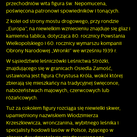
przechodniów wita figura św. Nepomucena,
pojawić się na stronach podmiotów trzecich lub firm
poświęcona patronowi spowiedników i tonących.
będących naszymi partnerami oraz innych dostawców usług.
Firmy te działają w charakterze pośredników prezentujących
Z kolei od strony mostu drogowego, przy rondzie
nasze treści w postaci wiadomości, ofert, komunikatów
„Europa”, na niewielkim wzniesieniu znajduje się głaz i
mediów społecznościowych.
kamienna tablica, dotycząca 80. rocznicy Powstania
Wielkopolskiego i 60. rocznicy wymarszu kompanii
Obrony Narodowej „Wronki” we wrześniu 1939 r.
W sąsiedztwie leśniczówki Leśnictwa Stróżki,
znajdującego się w granicach Osiedla Zamość,
ustawiona jest figura Chrystusa Króla, wokół której
zbierają się mieszkańcy na tradycyjnej święconce,
nabożeństwach majowych, czerwcowych lub
różańcowych.
Tuż za cokołem figury rozciąga się niewielki skwer,
upamiętniony nazwiskiem Włodzimierza
Krzeszkiewicza, wronczanina, wybitnego leśnika i
specjalisty hodowli lasów w Polsce, żyjącego w