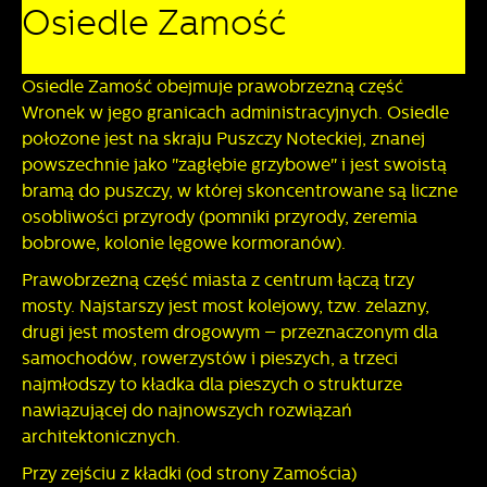
Osiedle Zamość
personalizację określonych funkcjonalności czy
prezentowanych treści.
Dzięki tym plikom cookies możemy zapewnić Ci większy
Więcej
Osiedle Zamość obejmuje prawobrzeżną część
komfort korzystania z funkcjonalności naszej strony poprzez
dopasowanie jej do Twoich indywidualnych preferencji.
Wronek w jego granicach administracyjnych. Osiedle
Wyrażenie zgody na funkcjonalne i personalizacyjne pliki
położone jest na skraju Puszczy Noteckiej, znanej
Analityczne
cookies gwarantuje dostępność większej ilości funkcji na
powszechnie jako "zagłębie grzybowe" i jest swoistą
stronie.
Analityczne pliki cookies pomagają nam rozwijać się i
bramą do puszczy, w której skoncentrowane są liczne
dostosowywać do Twoich potrzeb.
osobliwości przyrody (pomniki przyrody, żeremia
Cookies analityczne pozwalają na uzyskanie informacji w
bobrowe, kolonie lęgowe kormoranów).
Więcej
zakresie wykorzystywania witryny internetowej, miejsca oraz
częstotliwości, z jaką odwiedzane są nasze serwisy www.
Prawobrzeżną część miasta z centrum łączą trzy
Dane pozwalają nam na ocenę naszych serwisów
mosty. Najstarszy jest most kolejowy, tzw. żelazny,
Reklamowe
internetowych pod względem ich popularności wśród
drugi jest mostem drogowym – przeznaczonym dla
użytkowników. Zgromadzone informacje są przetwarzane w
Dzięki reklamowym plikom cookies prezentujemy Ci
samochodów, rowerzystów i pieszych, a trzeci
formie zanonimizowanej. Wyrażenie zgody na analityczne
najciekawsze informacje i aktualności na stronach naszych
najmłodszy to kładka dla pieszych o strukturze
pliki cookies gwarantuje dostępność wszystkich
partnerów.
nawiązującej do najnowszych rozwiązań
funkcjonalności.
Promocyjne pliki cookies służą do prezentowania Ci
Więcej
architektonicznych.
naszych komunikatów na podstawie analizy Twoich
upodobań oraz Twoich zwyczajów dotyczących
Przy zejściu z kładki (od strony Zamościa)
przeglądanej witryny internetowej. Treści promocyjne mogą