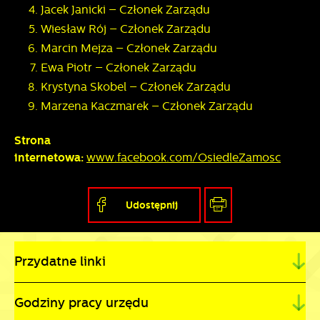
Jacek Janicki – Członek Zarządu
Wiesław Rój – Członek Zarządu
Marcin Mejza – Członek Zarządu
Ewa Piotr – Członek Zarządu
Krystyna Skobel – Członek Zarządu
Marzena Kaczmarek – Członek Zarządu
Strona
internetowa:
www.facebook.com/OsiedleZamosc
Udostępnij
Przydatne linki
Godziny pracy urzędu