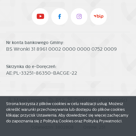
Promocyjne pliki cookies służą do prezentowania Ci naszych
Więcej
komunikatów na podstawie analizy Twoich upodobań oraz
Twoich zwyczajów dotyczących przeglądanej witryny
internetowej. Treści promocyjne mogą pojawić się na
stronach podmiotów trzecich lub firm będących naszymi
partnerami oraz innych dostawców usług. Firmy te działają
w charakterze pośredników prezentujących nasze treści w
Nr konta bankowego Gminy:
postaci wiadomości, ofert, komunikatów mediów
BS Wronki 31 8961 0002 0000 0000 0752 0009
społecznościowych.
Skrzynka do e-Doręczeń:
AE:PL-33251-86350-BACGE-22
Mapa serwisu
RSS
Deklaracja dostępności
Strona korzysta z plików cookies w celu realizacji usług. Możesz
Polityka prywatności
Sygnalista
określić warunki przechowywania lub dostępu do plików cookies
klikając przycisk Ustawienia. Aby dowiedzieć się więcej zachęcamy
do zapoznania się z Polityką Cookies oraz Polityką Prywatności.
Odwiedzin: 3802808
Online: 251