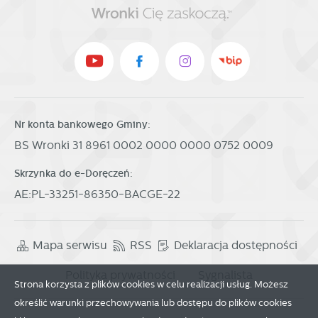
użytkowników. Zgromadzone informacje są przetwarzane w
najciekawsze informacje i aktualności na stronach naszych
formie zanonimizowanej. Wyrażenie zgody na analityczne
partnerów.
pliki cookies gwarantuje dostępność wszystkich
Promocyjne pliki cookies służą do prezentowania Ci naszych
Więcej
funkcjonalności.
komunikatów na podstawie analizy Twoich upodobań oraz
Twoich zwyczajów dotyczących przeglądanej witryny
internetowej. Treści promocyjne mogą pojawić się na
Nr konta bankowego Gminy:
stronach podmiotów trzecich lub firm będących naszymi
BS Wronki 31 8961 0002 0000 0000 0752 0009
partnerami oraz innych dostawców usług. Firmy te działają
w charakterze pośredników prezentujących nasze treści w
Skrzynka do e-Doręczeń:
postaci wiadomości, ofert, komunikatów mediów
AE:PL-33251-86350-BACGE-22
społecznościowych.
Mapa serwisu
RSS
Deklaracja dostępności
Polityka prywatności
Sygnalista
Strona korzysta z plików cookies w celu realizacji usług. Możesz
określić warunki przechowywania lub dostępu do plików cookies