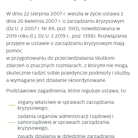
zapamiętanie wprowadzonych przez Ciebie ustawień oraz
personalizację określonych funkcjonalności czy
W dniu 22 sierpnia 2007 r. weszła w życie ustawa z
prezentowanych treści.
dnia 26 kwietnia 2007 r. o zarządzaniu kryzysowym
Dzięki tym plikom cookies możemy zapewnić Ci większy
Więcej
(Dz.U. z 2007 r. Nr 89, poz. 590), nowelizowana w
komfort korzystania z funkcjonalności naszej strony poprzez
2019 roku (t.j. Dz.U. z 2019 r., poz. 1398). Rozwiązania
dopasowanie jej do Twoich indywidualnych preferencji.
przyjęte w ustawie o zarządzaniu kryzysowym mają
Wyrażenie zgody na funkcjonalne i personalizacyjne pliki
Analityczne
cookies gwarantuje dostępność większej ilości funkcji na
pomóc
Analityczne pliki cookies pomagają nam rozwijać się i
stronie.
w przygotowaniu do przeciwdziałania skutkom
dostosowywać do Twoich potrzeb.
zdarzeń o znacznych rozmiarach, z którymi nie mogą
Cookies analityczne pozwalają na uzyskanie informacji w
skutecznie radzić sobie pojedyncze podmioty i służby,
Więcej
zakresie wykorzystywania witryny internetowej, miejsca oraz
a wymagane jest działanie skoordynowane.
częstotliwości, z jaką odwiedzane są nasze serwisy www.
Dane pozwalają nam na ocenę naszych serwisów
Podstawowe zagadnienia, które reguluje ustawa, to:
Reklamowe
internetowych pod względem ich popularności wśród
Dzięki reklamowym plikom cookies prezentujemy Ci
użytkowników. Zgromadzone informacje są przetwarzane w
organy właściwe w sprawach zarządzania
kryzysowego,
najciekawsze informacje i aktualności na stronach naszych
formie zanonimizowanej. Wyrażenie zgody na analityczne
partnerów.
pliki cookies gwarantuje dostępność wszystkich
zadania organów administracji rządowej i
funkcjonalności.
samorządowej w sprawach zarządzania
Promocyjne pliki cookies służą do prezentowania Ci naszych
Więcej
kryzysowego,
komunikatów na podstawie analizy Twoich upodobań oraz
Twoich zwyczajów dotyczących przeglądanej witryny
zasady działania w dziedzinie zarządzania