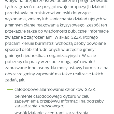
wpływ na bezpieczeństwo publiczne i prognozowanie
tych zagrożeń oraz przygotowuje propozycji działań i
przedstawia burmistrzowi wnioski dotyczące
wykonania, zmiany lub zaniechania działań ujętych w
gminnym planie reagowania kryzysowego. Zespół ten
przekazuje także do wiadomości publicznej informacje
związane z zagrożeniami. W skład GZZK, którego
pracami kieruje burmistrz, wchodzą osoby powołane
spośród osób zatrudnionych w urzędzie gminy i
gminnych jednostkach organizacyjnych. W razie
potrzeby do pracy w zespole mogą być również
zapraszane inne osoby. Na mocy ustawy burmistrz, na
obszarze gminy zapewnić ma także realizację takich
zadań, jak:
całodobowe alarmowanie członków GZZK;
pełnienie całodobowego dyżuru w celu
zapewnienia przepływu informacji na potrzeby
zarządzania kryzysowego;
współdziałanie z centrami zarządzania