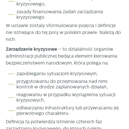
internetowej. Treści promocyjne mogą pojawić się na
kryzysowego,
stronach podmiotów trzecich lub firm będących naszymi
zasady finansowania zadań zarządzania
partnerami oraz innych dostawców usług. Firmy te działają
kryzysowego.
w charakterze pośredników prezentujących nasze treści w
W ustawie zostały sformułowane pojęcia i definicje
postaci wiadomości, ofert, komunikatów mediów
nie istniejące do tej pory w polskim prawie. Należą do
społecznościowych.
nich:
Zarządzanie kryzysowe
– to działalność organów
administracji publicznej będąca element kierowania
bezpieczeństwem narodowym, która polega na:
zapobieganiu sytuacjom kryzysowym,
przygotowaniu do przejmowania nad nimi
kontroli w drodze zaplanowanych działań,
reagowaniu w przypadku wystąpienia sytuacji
kryzysowych,
odtwarzaniu infrastruktury lub przywracaniu jej
pierwotnego charakteru.
Definicja ta potwierdza istnienie czterech faz
zarządzania kryzysowego, do których należy: