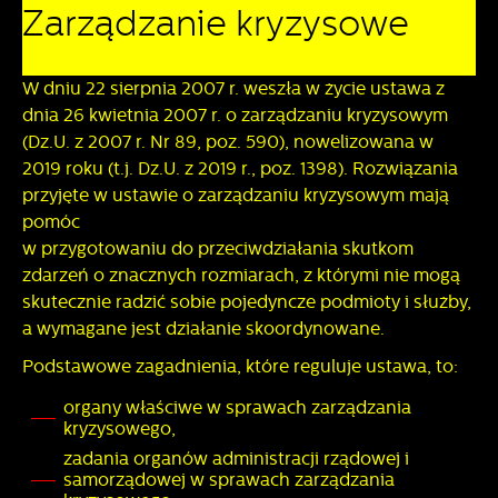
Tego typu pliki cookies umożliwiają stronie internetowej
Zarządzanie kryzysowe
zapamiętanie wprowadzonych przez Ciebie ustawień oraz
personalizację określonych funkcjonalności czy
prezentowanych treści.
W dniu 22 sierpnia 2007 r. weszła w życie ustawa z
Dzięki tym plikom cookies możemy zapewnić Ci większy
dnia 26 kwietnia 2007 r. o zarządzaniu kryzysowym
Więcej
komfort korzystania z funkcjonalności naszej strony poprzez
(Dz.U. z 2007 r. Nr 89, poz. 590), nowelizowana w
dopasowanie jej do Twoich indywidualnych preferencji.
2019 roku (t.j. Dz.U. z 2019 r., poz. 1398). Rozwiązania
Wyrażenie zgody na funkcjonalne i personalizacyjne pliki
Analityczne
przyjęte w ustawie o zarządzaniu kryzysowym mają
cookies gwarantuje dostępność większej ilości funkcji na
stronie.
pomóc
Analityczne pliki cookies pomagają nam rozwijać się i
dostosowywać do Twoich potrzeb.
w przygotowaniu do przeciwdziałania skutkom
Cookies analityczne pozwalają na uzyskanie informacji w
zdarzeń o znacznych rozmiarach, z którymi nie mogą
Więcej
zakresie wykorzystywania witryny internetowej, miejsca oraz
skutecznie radzić sobie pojedyncze podmioty i służby,
częstotliwości, z jaką odwiedzane są nasze serwisy www.
a wymagane jest działanie skoordynowane.
Dane pozwalają nam na ocenę naszych serwisów
Reklamowe
internetowych pod względem ich popularności wśród
Podstawowe zagadnienia, które reguluje ustawa, to:
użytkowników. Zgromadzone informacje są przetwarzane w
Dzięki reklamowym plikom cookies prezentujemy Ci
organy właściwe w sprawach zarządzania
formie zanonimizowanej. Wyrażenie zgody na analityczne
najciekawsze informacje i aktualności na stronach naszych
kryzysowego,
pliki cookies gwarantuje dostępność wszystkich
partnerów.
funkcjonalności.
zadania organów administracji rządowej i
Promocyjne pliki cookies służą do prezentowania Ci
Więcej
samorządowej w sprawach zarządzania
naszych komunikatów na podstawie analizy Twoich