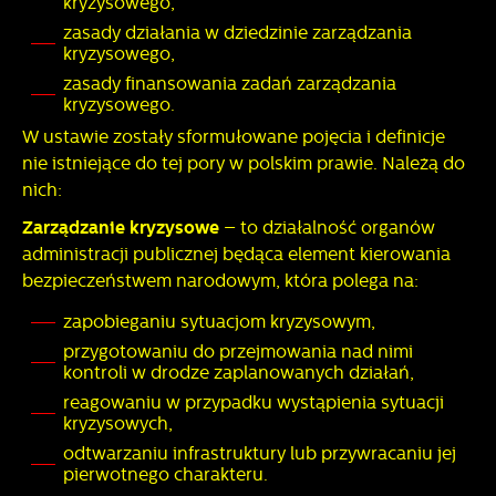
kryzysowego,
upodobań oraz Twoich zwyczajów dotyczących
zasady działania w dziedzinie zarządzania
przeglądanej witryny internetowej. Treści promocyjne mogą
kryzysowego,
pojawić się na stronach podmiotów trzecich lub firm
będących naszymi partnerami oraz innych dostawców usług.
zasady finansowania zadań zarządzania
kryzysowego.
Firmy te działają w charakterze pośredników prezentujących
nasze treści w postaci wiadomości, ofert, komunikatów
W ustawie zostały sformułowane pojęcia i definicje
mediów społecznościowych.
nie istniejące do tej pory w polskim prawie. Należą do
nich:
Zarządzanie kryzysowe
– to działalność organów
administracji publicznej będąca element kierowania
bezpieczeństwem narodowym, która polega na:
zapobieganiu sytuacjom kryzysowym,
przygotowaniu do przejmowania nad nimi
kontroli w drodze zaplanowanych działań,
reagowaniu w przypadku wystąpienia sytuacji
kryzysowych,
odtwarzaniu infrastruktury lub przywracaniu jej
pierwotnego charakteru.