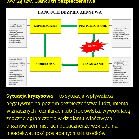
tworzą tzw
. „łańcuch bezpieczeństwa”
Sytuacja kryzysowa
– to sytuacja wpływająca
negatywnie na poziom bezpieczeństwa ludzi, mienia
w znacznych rozmiarach lub środowiska, wywołującą
znaczne ograniczenia w działaniu właściwych
organów administracji publicznej ze względu na
nieadekwatność posiadanych sił i środków.