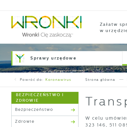
Przejdź do menu.
Przejdź do wyszukiwarki.
Przejdź do treści.
Przejdź do ustawień wielkości czcionki.
Włącz wersję kontrastową strony.
Załatw sp
w urzędzi
Sprawy urzędowe
Powróć do:
Koronawirus
Strona główna
BEZPIECZEŃSTWO I
Trans
ZDROWIE
Bezpieczeństwo
W celu umówien
Zdrowie
323 146, 511 0