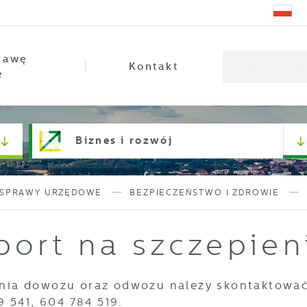
rawę
Kontakt
e
Biznes i rozwój
SPRAWY URZĘDOWE
BEZPIECZEŃSTWO I ZDROWIE
port na szczepien
ia dowozu oraz odwozu należy skontaktować s
89 541, 604 784 519.