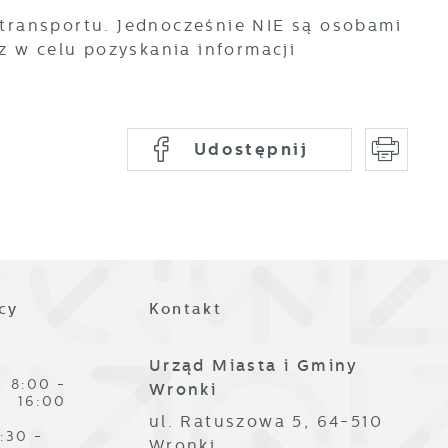
 transportu. Jednocześnie NIE są osobami
z w celu pozyskania informacji
Udostępnij
a
ji
cy
Kontakt
Urząd Miasta i Gminy
8:00 -
Wronki
h
16:00
ul. Ratuszowa 5, 64-510
t
:30 -
Wronki