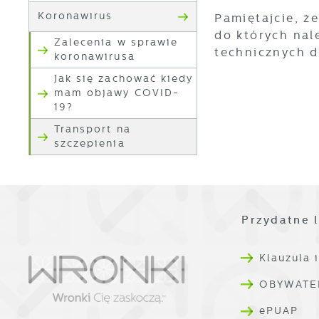
Koronawirus
Pamiętajcie, ż
U
do których nal
Zalecenia w sprawie
technicznych d
koronawirusa
S
c
Jak się zachować kiedy
m
mam objawy COVID-
19?
Transport na
N
szczepienia
N
s
o
P
W
d
p
Przydatne l
p
z
F
Klauzula 
T
z
p
OBYWATE
t
D
ePUAP
W