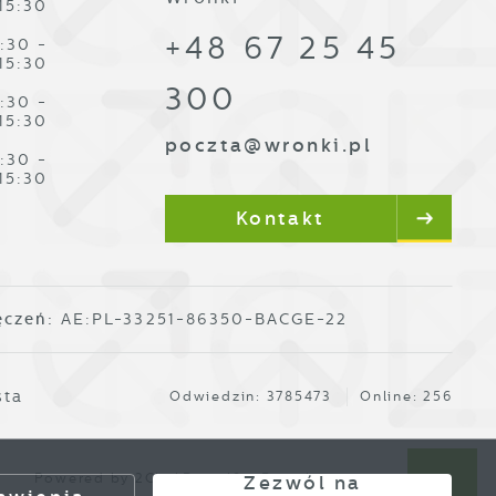
15:30
+48 67 25 45
es
:30 -
15:30
300
:30 -
15:30
poczta@wronki.pl
:30 -
15:30
Kontakt
ze
ęczeń:
AE:PL-33251-86350-BACGE-22
,
sta
Odwiedzin: 3785473
Online: 256
Powered by
2ClickPortal®
- Portale nowej generacji
Zezwól na