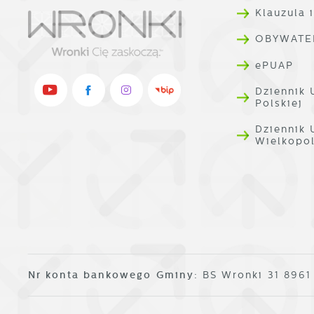
t
Klauzula 
D
W
OBYWATE
k
d
W
ePUAP
g
A
Dziennik 
A
Polskiej
d
C
W
Dziennik
z
Wielkopo
c
p
w
R
i
D
W
i
d
P
W
k
T
i
p
Nr konta bankowego Gminy:
BS Wronki 31 896
i
p
o