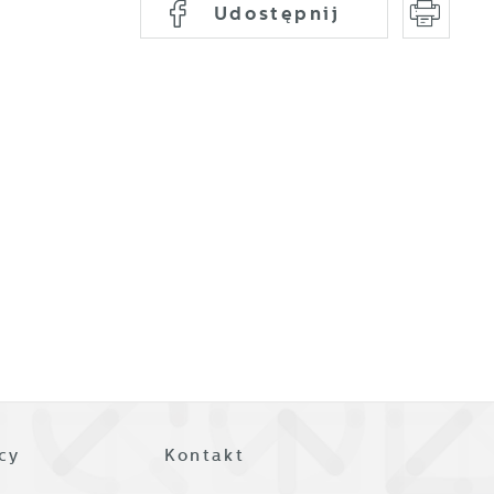
Udostępnij
a
ji
cy
Kontakt
h