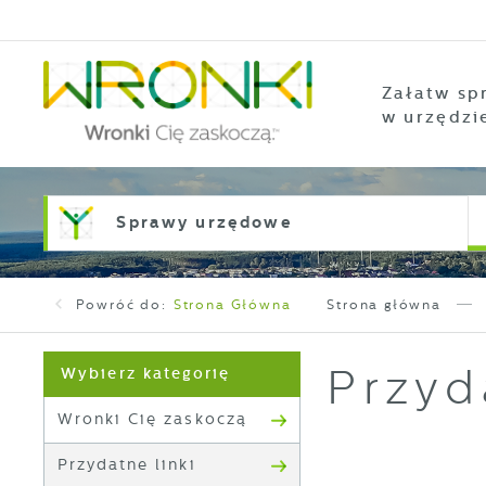
Przejdź do menu.
Przejdź do wyszukiwarki.
Przejdź do treści.
Przejdź do ustawień wielkości czcionki.
Włącz wersję kontrastową strony.
Załatw sp
w urzędzi
Sprawy urzędowe
Powróć do:
Strona Główna
Strona główna
Przyd
Wybierz kategorię
Wronki Cię zaskoczą
Przydatne linki