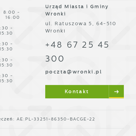
Urząd Miasta i Gminy
t
8:00 -
Wronki
16:00
ul. Ratuszowa 5, 64-510
es
:30 -
Wronki
15:30
+48 67 25 45
:30 -
15:30
300
:30 -
15:30
poczta@wronki.pl
:30 -
15:30
ze
Kontakt
ęczeń:
AE:PL-33251-86350-BACGE-22
,