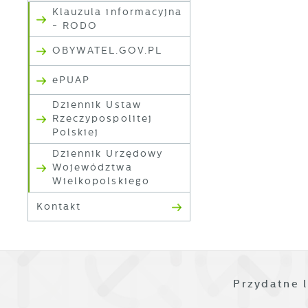
Klauzula informacyjna
- RODO
OBYWATEL.GOV.PL
U
ePUAP
S
Dziennik Ustaw
c
Rzeczypospolitej
m
Polskiej
Dziennik Urzędowy
N
Województwa
N
Wielkopolskiego
s
o
Kontakt
P
W
d
p
p
z
F
Przydatne l
T
z
p