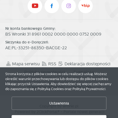
w charakterze pośredników prezentujących nasze treści w
postaci wiadomości, ofert, komunikatów mediów
społecznościowych.
Nr konta bankowego Gminy:
BS Wronki 31 8961 0002 0000 0000 0752 0009
Skrzynka do e-Doręczeń:
AE:PL-33251-86350-BACGE-22
Mapa serwisu
RSS
Deklaracja dostępności
Polityka prywatności
Sygnalista
Strona korzysta z plików cookies w celu realizacji usług. Możesz
określić warunki przechowywania lub dostępu do plików cookies
klikając przycisk Ustawienia. Aby dowiedzieć się więcej zachęcamy
Odwiedzin: 3804459
Online: 187
do zapoznania się z Polityką Cookies oraz Polityką Prywatności.
Zapisz wybrane
Ustawienia
Copyright by wronki.pl
Powered by
2ClickPortal®
- Portale nowej generacji
Zezwól na wszystkie