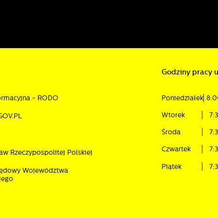
Godziny pracy 
formacyjna - RODO
Poniedziałek
8:0
Wtorek
7:
GOV.PL
Środa
7:
Czwartek
7:
aw Rzeczypospolitej Polskiej
Piątek
7:
rzędowy Województwa
iego