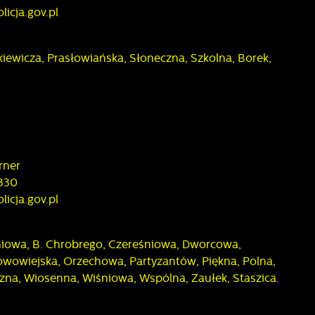
icja.gov.pl
ickiewicza, Prasłowiańska, Słoneczna, Szkolna, Borek,
rner
 330
icja.gov.pl
niowa, B. Chrobrego, Czereśniowa, Dworcowa,
owowiejska, Orzechowa, Partyzantów, Piękna, Polna,
na, Wiosenna, Wiśniowa, Wspólna, Zaułek, Staszica.