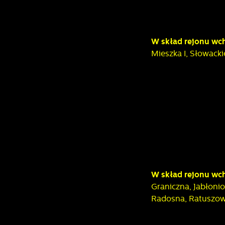
W skład rejonu wch
Mieszka I, Słowacki
U
S
z
s
W skład rejonu wch
Graniczna, Jabłoni
Radosna, Ratuszowa
N
N