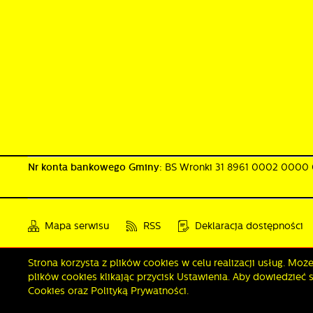
Nr konta bankowego Gminy:
BS Wronki 31 8961 0002 0000
Mapa serwisu
RSS
Deklaracja dostępności
Strona korzysta z plików cookies w celu realizacji usług. Mo
Copyright by wronki.pl
plików cookies klikając przycisk Ustawienia. Aby dowiedzieć 
Cookies oraz Polityką Prywatności.
ADÓW
DANE O JAKOŚCI POWIETRZA