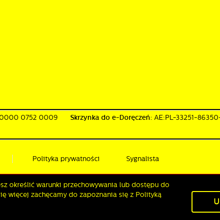
 0000 0752 0009
Skrzynka do e-Doręczeń:
AE:PL-33251-8635
Polityka prywatności
Sygnalista
żesz określić warunki przechowywania lub dostępu do
się więcej zachęcamy do zapoznania się z Polityką
U
HARMONOGRAM WYWOZU ODPADÓW
DANE O JA