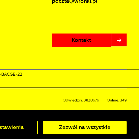
poczta@wronki.pl
Kontakt
0-BACGE-22
Odwiedzin: 3820676
Online: 349
Powered by
2ClickPortal®
- Portale nowej generacji
stawienia
Zezwól na wszystkie
KOŚCI POWIETRZA