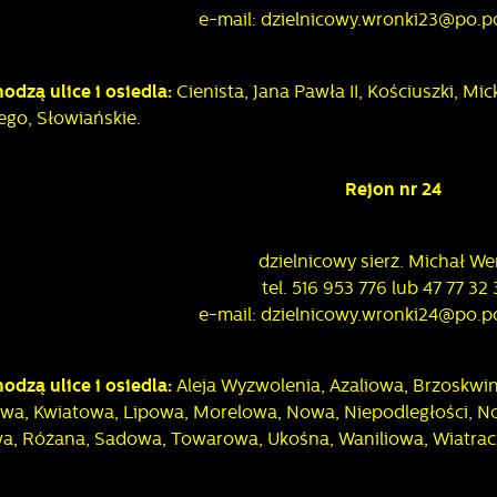
e-mail: dzielnicowy.wronki23@po.pol
odzą ulice i osiedla:
Cienista, Jana Pawła II, Kościuszki, M
ego, Słowiańskie.
Rejon nr 24
stawienia
dzielnicowy sierż. Michał We
tel. 516 953 776 lub 47 77 32
e-mail: dzielnicowy.wronki24@po.pol
zanujemy Twoją prywatność. Możesz zmienić ustawienia cookies lub
aakceptować je wszystkie. W dowolnym momencie możesz dokonać zmiany
woich ustawień.
odzą ulice i osiedla:
Aleja Wyzwolenia, Azaliowa, Brzoskwi
owa, Kwiatowa, Lipowa, Morelowa, Nowa, Niepodległości, N
, Różana, Sadowa, Towarowa, Ukośna, Waniliowa, Wiatracz
iezbędne
iezbędne pliki cookies służą do prawidłowego funkcjonowania strony