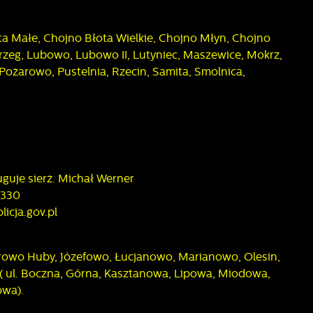
a Małe, Chojno Błota Wielkie, Chojno Młyn, Chojno
rzeg, Lubowo, Lubowo II, Lutyniec, Maszewice, Mokrz,
Pożarowo, Pustelnia, Rzecin, Samita, Smolnica,
h
w
guje sierż. Michał Werner
 330
icja.gov.pl
wo Huby, Józefowo, Łucjanowo, Marianowo, Olesin,
( ul. Boczna, Górna, Kasztanowa, Lipowa, Miodowa,
owa).