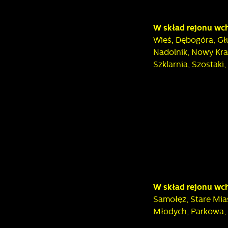
w
p
R
c
W skład rejonu wc
D
Wieś, Dębogóra, Gł
a
Nadolnik, Nowy Kra
P
Szklarnia, Szostak
W
p
p
p
u
p
W skład rejonu wc
Samołęż, Stare Mia
Młodych, Parkowa, 