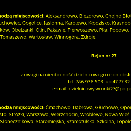
zględem ich popularności wśród użytkowników. Zgromadzone informacje są
rzetwarzane w formie zanonimizowanej. Wyrażenie zgody na analityczne pliki
eklamowe
ookies gwarantuje dostępność wszystkich funkcjonalności.
hodzą miejscowości:
Aleksandrowo, Biezdrowo, Chojno Błot
zięki reklamowym plikom cookies prezentujemy Ci najciekawsze informacje i
uchowiec, Gogolice, Jasionna, Karolewo, Kłodzisko, Krasnob
ktualności na stronach naszych partnerów.
ków, Obelzanki, Olin, Pakawie, Pierwoszewo, Piła, Popowo, 
romocyjne pliki cookies służą do prezentowania Ci naszych komunikatów na
i, Tomaszewo, Wartosław, Winnogóra, Zdroje.
ięcej
odstawie analizy Twoich upodobań oraz Twoich zwyczajów dotyczących
rzeglądanej witryny internetowej. Treści promocyjne mogą pojawić się na stronac
odmiotów trzecich lub firm będących naszymi partnerami oraz innych dostawcó
sług. Firmy te działają w charakterze pośredników prezentujących nasze treści w
Rejon nr 27
ostaci wiadomości, ofert, komunikatów mediów społecznościowych.
z uwagi na nieobecność dzielnicowego rejon obsłu
tel. 786 936 503 lub 47 77 32
e-mail: dzielnicowy.wronki27@po.pol
hodzą miejscowości:
Ćmachowo, Dąbrowa, Głuchowo, Oporo
sto, Stróżki, Warszawa, Wierzchocin, Wróblewo, Nowa Wieś 
Słonecznikowa, Staromiejska, Szamotulska, Szkolna, Topol