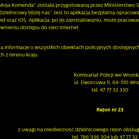
„Moja Komenda” została przygotowaną przez Ministerstwo Sp
zielnicowy bliżej nas”. Jest to aplikacja bezpłatna opraco
d oraz iOS. Aplikacja, po jej zainstalowaniu, może pracować 
wnieniu dostępu do sieci Internet.
a informacje o wszystkich obiektach policyjnych dostępnyc
ch z terenu kraju.
Komisariat Policji we Wron
ul. Dworcowa 11, 64-510 Wr
tel. 47 77 32 330
Rejon nr 23
z uwagi na nieobecność dzielnicowego rejon obsługuj
tel. 786 936 504 lub 47 77 32