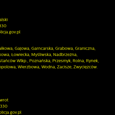
alski
a
 330
licja.gov.pl
ałkowa, Gajowa, Garncarska, Grabowa, Graniczna,
ąkowa, Łowiecka, Myśliwska, Nadbrzeżna,
tańców Wlkp., Poznańska, Przesmyk, Rolna, Rynek,
Topolowa, Wierzbowa, Wodna, Zacisze, Zwycięzców.
awrot
a
 330
icja.gov.pl
d