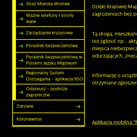
Straż Miejska Wronek
Dzięki Krajowej M
zagrożeniach bez po
Ważne telefony i strony
www
Zarządzanie kryzysowe
Tą drogą, mieszka
też zgłosić np. : a
Poradnik bezpieczeństwa
miejsca niebezpiec
odurzających, znęca
Poradnik bezpieczeństwa w
Polskim Języku Migowym
Regionalny System
Informację o uciąż
Ostrzegania - aplikacja RSO
otrzymane zgłoszen
Odyseusz - podróże
zagraniczne
Zdrowie
Koronawirus
Aplikacja mobilna