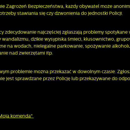
apie Zagrożeń Bezpieczeństwa, każdy obywatel może anoni
trzeby stawiania się czy dzwonienia do jednostki Policji.
ńcy zdecydowanie najczęściej zgłaszają problemy spotyka
kty wandalizmu, dzikie wysypiska śmieci, kłusownictwo, grup
zne na wodach, nielegalne parkowanie, spożywanie alkoho
nie nad zwierzętami itp.
liwym problemie można przekazać w dowolnym czasie. Zgłosz
ie jest sprawdzane przez Policję lub przekazywane do odpow
 "Moja komenda"