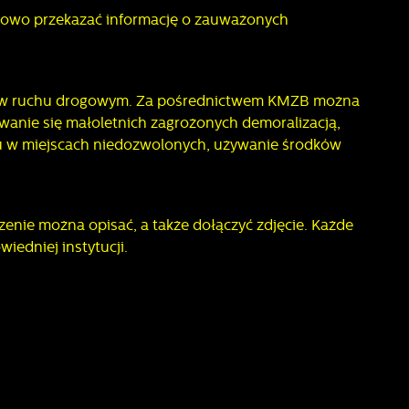
mowo przekazać informację o zauważonych
ne w ruchu drogowym. Za pośrednictwem KMZB można
owanie się małoletnich zagrożonych demoralizacją,
lu w miejscach niedozwolonych, używanie środków
enie można opisać, a także dołączyć zdjęcie. Każde
iedniej instytucji.