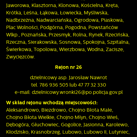
Jaworowa, Klasztorna, Klonowa, Kościelna, Kręta,
Krótka, Leśna, Łąkowa, Łowiecka, Myśliwska,
Nadbrzeżna, Nadwarciańska, Ogrodowa, Piaskowa,
Plac Wolności, Podgórna, Pogodna, Powstańców
Wlkp., Poznańska, Przesmyk, Rolna, Rynek, Rzecińska,
Rzeczna, Sierakowska, Sosnowa, Spokojna, Szpitalna,
Świerkowa, Topolowa, Wierzbowa, Wodna, Zacisze,
Zwycięzców.
Rejon nr 26
dzielnicowy asp. Jarosław Nawrot
tel. 786 936 505 lub 47 77 32 330
e-mail: dzielnicowy.wronki26@po.policja.gov.pl
W skład rejonu wchodzą miejscowości:
Aleksandrowo, Biezdrowo, Chojno Błota Małe,
Chojno Błota Wielkie, Chojno Młyn, Chojno Wieś,
Dębogóra, Głuchowiec, Gogolice, Jasionna, Karolewo,
Kłodzisko, Krasnobrzeg, Lubowo, Lubowo II, Lutyniec,