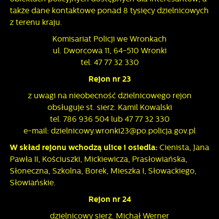
także dane kontaktowe ponad 8 tysięcy dzielnicowych
z terenu kraju.
Komisariat Policji we Wronkach
ul. Dworcowa 11, 64-510 Wronki
tel. 47 77 32 330
Rejon nr 23
z uwagi na nieobecność dzielnicowego rejon
obsługuje st. sierż. Kamil Kowalski
tel. 786 936 504 lub 47 77 32 330
e-mail: dzielnicowy.wronki23@po.policja.gov.pl
W skład rejonu wchodzą ulice i osiedla:
Cienista, Jana
Pawła II, Kościuszki, Mickiewicza, Prasłowiańska,
Słoneczna, Szkolna, Borek, Mieszka I, Słowackiego,
Słowiańskie.
Rejon nr 24
dzielnicowy sierż. Michał Werner