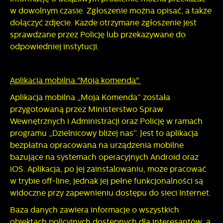
przeglądanej witryny internetowej. Treści promocyjne mogą
w dowolnym czasie. Zgłoszenie można opisać, a także
pojawić się na stronach podmiotów trzecich lub firm
dołączyć zdjęcie. Każde otrzymane zgłoszenie jest
będących naszymi partnerami oraz innych dostawców usług.
sprawdzane przez Policję lub przekazywane do
Firmy te działają w charakterze pośredników prezentujących
nasze treści w postaci wiadomości, ofert, komunikatów
odpowiedniej instytucji.
mediów społecznościowych.
Aplikacja mobilna "Moja komenda"
Aplikacja mobilna „Moja Komenda” została
przygotowaną przez Ministerstwo Spraw
Wewnętrznych i Administracji oraz Policję w ramach
programu „Dzielnicowy bliżej nas”. Jest to aplikacja
bezpłatna opracowana na urządzenia mobilne
bazujące na systemach operacyjnych Android oraz
iOS. Aplikacja, po jej zainstalowaniu, może pracować
w trybie off-line, jednak jej pełne funkcjonalności są
widoczne przy zapewnieniu dostępu do sieci Internet.
Baza danych zawiera informacje o wszystkich
obiektach policyjnych dostępnych dla interesantów, a