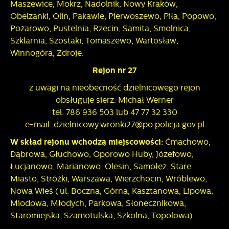
Maszewice, Mokrz, Nadolnik, Nowy Kraków,
Obelzanki, Olin, Pakawie, Pierwoszewo, Piła, Popowo,
Pożarowo, Pustelnia, Rzecin, Samita, Smolnica,
Szklarnia, Szostaki, Tomaszewo, Wartosław,
Winnogóra, Zdroje.
Rejon nr 27
z uwagi na nieobecność dzielnicowego rejon
obsługuje sierż. Michał Werner
tel. 786 936 503 lub 47 77 32 330
e-mail: dzielnicowy.wronki27@po.policja.gov.pl
W skład rejonu wchodzą miejscowości:
Ćmachowo,
Dąbrowa, Głuchowo, Oporowo Huby, Józefowo,
Łucjanowo, Marianowo, Olesin, Samołęż, Stare
Miasto, Stróżki, Warszawa, Wierzchocin, Wróblewo,
Nowa Wieś ( ul. Boczna, Górna, Kasztanowa, Lipowa,
Miodowa, Młodych, Parkowa, Słonecznikowa,
Staromiejska, Szamotulska, Szkolna, Topolowa).