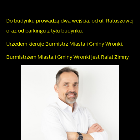
Do budynku prowadzą dwa wejścia, od ul. Ratuszowej
oraz od parkingu z tyłu budynku.
Urzędem kieruje Burmistrz Miasta i Gminy Wronki.
Burmistrzem Miasta i Gminy Wronki jest Rafał Zimny.