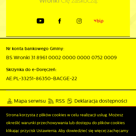
Nr konta bankowego Gminy:
BS Wronki 31 8961 0002 0000 0000 0752 0009
Skrzynka do e-Doręczeń:
AE:PL-33251-86350-BACGE-22
Mapa serwisu
RSS
Deklaracja dostępności
Polityka prywatności
Sygnalista
Strona korzysta z plików cookies w celu realizacji usług. Możesz
określić warunki przechowywania lub dostępu do plików cookies
Zapisz wybrane
klikając przycisk Ustawienia. Aby dowiedzieć się więcej zachęcamy
Odwiedzin: 3768367
Online: 299