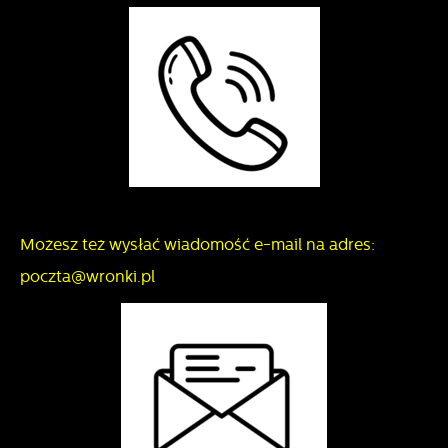
Możesz też wysłać wiadomość e-mail na adres:
poczta@wronki.pl