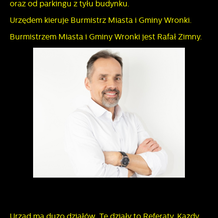
oraz od parkingu z tyłu budynku.
Urzędem kieruje Burmistrz Miasta i Gminy Wronki.
Burmistrzem Miasta i Gminy Wronki jest Rafał Zimny.
Urząd ma dużo działów. Te działy to Referaty. Każdy