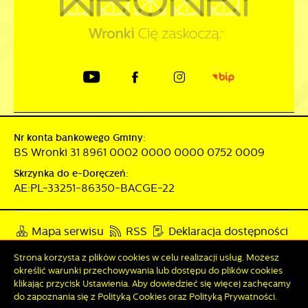
Nr konta bankowego Gminy:
BS Wronki 31 8961 0002 0000 0000 0752 0009
Skrzynka do e-Doręczeń:
AE:PL-33251-86350-BACGE-22
Mapa serwisu
RSS
Deklaracja dostępności
Polityka prywatności
Sygnalista
Strona korzysta z plików cookies w celu realizacji usług. Możesz
określić warunki przechowywania lub dostępu do plików cookies
Zapisz wybrane
klikając przycisk Ustawienia. Aby dowiedzieć się więcej zachęcamy
Odwiedzin: 3838151
Online: 274
do zapoznania się z Polityką Cookies oraz Polityką Prywatności.