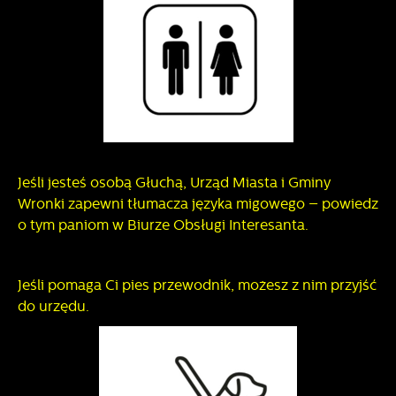
Jeśli jesteś osobą Głuchą, Urząd Miasta i Gminy
Wronki zapewni tłumacza języka migowego – powiedz
o tym paniom w Biurze Obsługi Interesanta.
Jeśli pomaga Ci pies przewodnik, możesz z nim przyjść
do urzędu.