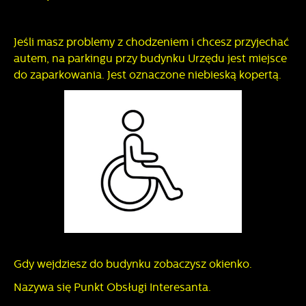
Jeśli masz problemy z chodzeniem i chcesz przyjechać
autem, na parkingu przy budynku Urzędu jest miejsce
do zaparkowania. Jest oznaczone niebieską kopertą.
Gdy wejdziesz do budynku zobaczysz okienko.
Nazywa się Punkt Obsługi Interesanta.