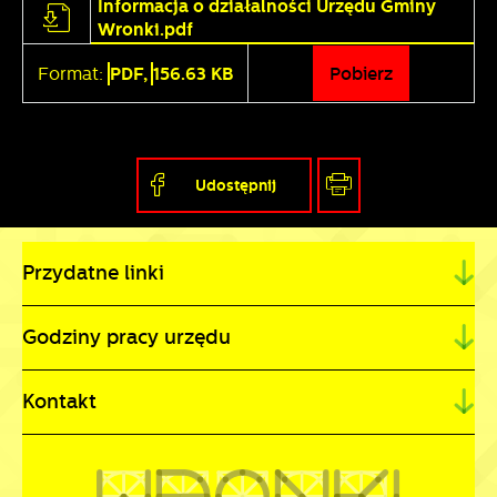
Informacja o działalności Urzędu Gminy
Wronki.pdf
Format:
PDF,
156.63 KB
Pobierz
Udostępnij
Przydatne linki
Godziny pracy urzędu
Kontakt