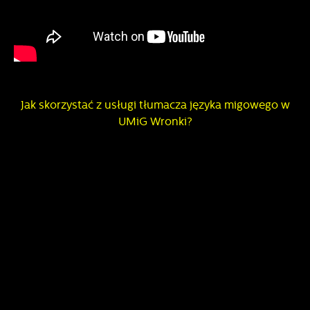
Więcej
naszych komunikatów na podstawie analizy Twoich
upodobań oraz Twoich zwyczajów dotyczących
przeglądanej witryny internetowej. Treści promocyjne mogą
pojawić się na stronach podmiotów trzecich lub firm
będących naszymi partnerami oraz innych dostawców usług.
Firmy te działają w charakterze pośredników prezentujących
nasze treści w postaci wiadomości, ofert, komunikatów
Jak skorzystać z usługi tłumacza języka migowego w
mediów społecznościowych.
UMiG Wronki?