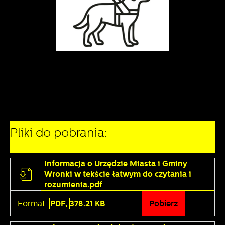
Pliki do pobrania:
Informacja o Urzędzie Miasta i Gminy
Wronki w tekście łatwym do czytania i
rozumienia.pdf
Format:
PDF,
378.21 KB
Pobierz