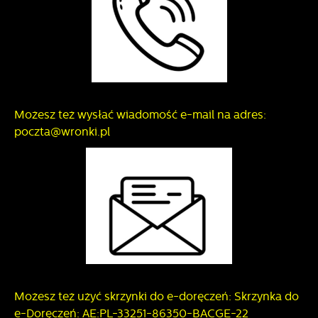
Możesz też wysłać wiadomość e-mail na adres:
poczta@wronki.pl
Możesz też użyć skrzynki do e-doręczeń: Skrzynka do
e-Doręczeń: AE:PL-33251-86350-BACGE-22