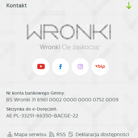
partnerami oraz innych dostawców usług. Firmy te działają
Kontakt
w charakterze pośredników prezentujących nasze treści w
postaci wiadomości, ofert, komunikatów mediów
społecznościowych.
Nr konta bankowego Gminy:
BS Wronki 31 8961 0002 0000 0000 0752 0009
Skrzynka do e-Doręczeń:
AE:PL-33251-86350-BACGE-22
Mapa serwisu
RSS
Deklaracja dostępności