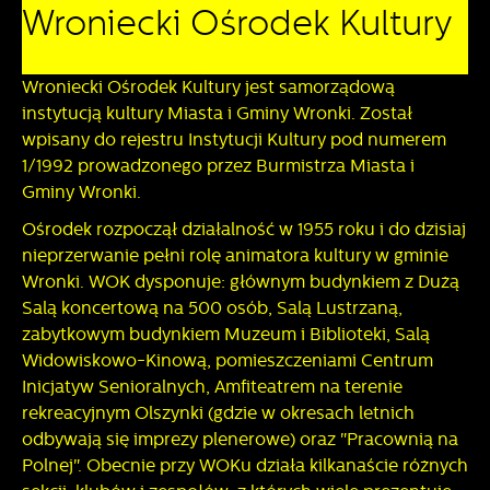
personalizację określonych funkcjonalności czy
Wroniecki Ośrodek Kultury
prezentowanych treści.
Dzięki tym plikom cookies możemy zapewnić Ci większy
Więcej
komfort korzystania z funkcjonalności naszej strony poprzez
Wroniecki Ośrodek Kultury
jest samorządową
dopasowanie jej do Twoich indywidualnych preferencji.
instytucją kultury Miasta i Gminy Wronki. Został
Wyrażenie zgody na funkcjonalne i personalizacyjne pliki
Analityczne
wpisany do rejestru Instytucji Kultury pod numerem
cookies gwarantuje dostępność większej ilości funkcji na
1/1992 prowadzonego przez Burmistrza Miasta i
stronie.
Analityczne pliki cookies pomagają nam rozwijać się i
Gminy Wronki.
dostosowywać do Twoich potrzeb.
Cookies analityczne pozwalają na uzyskanie informacji w
Ośrodek rozpoczął działalność w 1955 roku i do dzisiaj
Więcej
zakresie wykorzystywania witryny internetowej, miejsca oraz
nieprzerwanie pełni rolę animatora kultury w gminie
częstotliwości, z jaką odwiedzane są nasze serwisy www.
Wronki. WOK dysponuje: głównym budynkiem z Dużą
Dane pozwalają nam na ocenę naszych serwisów
Reklamowe
Salą koncertową na 500 osób, Salą Lustrzaną,
internetowych pod względem ich popularności wśród
zabytkowym budynkiem Muzeum i Biblioteki, Salą
użytkowników. Zgromadzone informacje są przetwarzane w
Dzięki reklamowym plikom cookies prezentujemy Ci
Widowiskowo-Kinową, pomieszczeniami Centrum
formie zanonimizowanej. Wyrażenie zgody na analityczne
najciekawsze informacje i aktualności na stronach naszych
pliki cookies gwarantuje dostępność wszystkich
Inicjatyw Senioralnych, Amfiteatrem na terenie
partnerów.
funkcjonalności.
rekreacyjnym Olszynki (gdzie w okresach letnich
Promocyjne pliki cookies służą do prezentowania Ci
Więcej
naszych komunikatów na podstawie analizy Twoich
odbywają się imprezy plenerowe) oraz "Pracownią na
upodobań oraz Twoich zwyczajów dotyczących
Polnej". Obecnie przy WOKu działa kilkanaście różnych
przeglądanej witryny internetowej. Treści promocyjne mogą