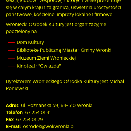
sekcji, klubów i zespołów, z których wiele prezentuje
pojawić się na stronach podmiotów trzecich lub firm
się w całym kraju i za granicą, uświetnia uroczystości
będących naszymi partnerami oraz innych dostawców usług.
państwowe, kościelne, imprezy lokalne i firmowe.
Firmy te działają w charakterze pośredników prezentujących
nasze treści w postaci wiadomości, ofert, komunikatów
Wroniecki Ośrodek Kultury jest organizacyjnie
mediów społecznościowych.
podzielony na:
Dom Kultury
Bibliotekę Publiczną Miasta i Gminy Wronki
Muzeum Ziemi Wronieckiej
Kinoteatr "Gwiazda"
Dyrektorem Wronieckiego Ośrodka Kultury jest Michał
Poniewski.
Adres
: ul. Poznańska 59, 64-510 Wronki
Telefon
: 67 254 01 41
Fax
: 67 254 01 29
E-mail
: osrodek@wokwronki.pl