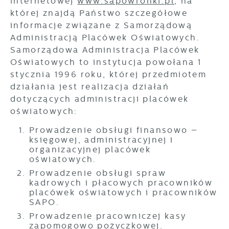
internetowej
www.sapowronki.pl
, na
Promocyjne pliki cookies służą do
Więcej
gwarantuje dostępność wszystkich
prezentowania Ci naszych komunikatów na
której znajdą Państwo szczegółowe
funkcjonalności.
podstawie analizy Twoich upodobań oraz
informacje związane z Samorządową
Twoich zwyczajów dotyczących przeglądanej
Administracją Placówek Oświatowych.
witryny internetowej. Treści promocyjne mogą
Samorządowa Administracja Placówek
pojawić się na stronach podmiotów trzecich
Oświatowych to instytucja powołana 1
lub firm będących naszymi partnerami oraz
stycznia 1996 roku, której przedmiotem
innych dostawców usług. Firmy te działają w
charakterze pośredników prezentujących nasze
działania jest realizacja działań
treści w postaci wiadomości, ofert,
dotyczących administracji placówek
komunikatów mediów społecznościowych.
oświatowych:
Prowadzenie obsługi finansowo –
księgowej, administracyjnej i
organizacyjnej placówek
oświatowych.
Prowadzenie obsługi spraw
kadrowych i płacowych pracowników
placówek oświatowych i pracowników
SAPO.
Prowadzenie pracowniczej kasy
zapomogowo pożyczkowej.