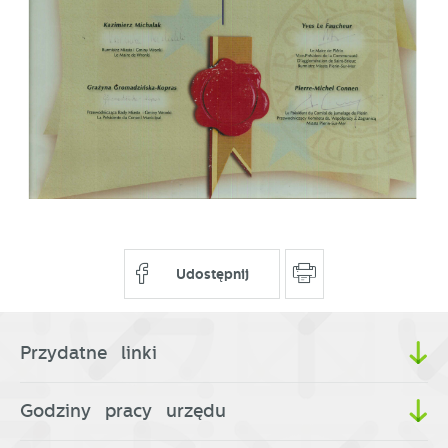
przeglądanej witryny internetowej. Treści promocyjne
mogą pojawić się na stronach podmiotów trzecich
lub firm będących naszymi partnerami oraz innych
dostawców usług. Firmy te działają w charakterze
pośredników prezentujących nasze treści w postaci
wiadomości, ofert, komunikatów mediów
społecznościowych.
Udostępnij
Przydatne linki
Godziny pracy urzędu