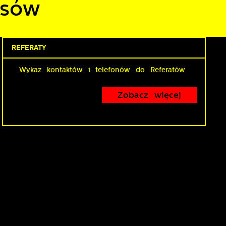
esów
REFERATY
Wykaz kontaktów i telefonów do Referatów
z
Zobacz więcej
lu
y
i