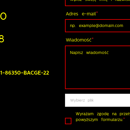
00
*
Adres e-mail
8
*
Wiadomość
51-86350-BACGE-22
Wybierz plik
Wyrażam zgodę na przet
*
powyższym formularzu.