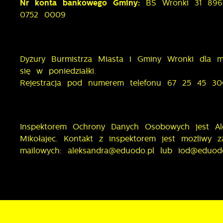
Nr konta bankowego Gminy:
BS Wronki 31 89
0752 0009
Dyżury Burmistrza Miasta i Gminy Wronki dla 
się w poniedziałki.
Rejestracja pod numerem telefonu 67 25 45 30
Inspektorem Ochrony Danych Osobowych jest Al
Mikołajec. Kontakt z inspektorem jest możliwy
mailowych:
aleksandra@eduodo.pl
lub
iod@eduodo
U
S
z