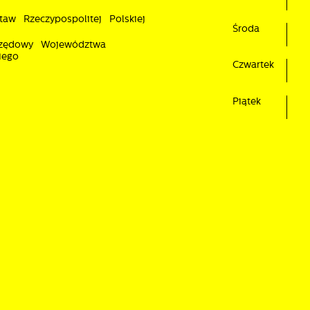
taw Rzeczypospolitej Polskiej
Środa
rzędowy Województwa
iego
Czwartek
Piątek