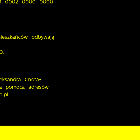
61 0002 0000 0000
mieszkańców odbywają
0.
eksandra Cnota-
 za pomocą adresów
.pl
stawienia
zanujemy Twoją prywatność. Możesz zmienić ustawienia cookies lub
aakceptować je wszystkie. W dowolnym momencie możesz dokonać