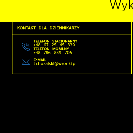
Wy
z
KONTAKT DLA DZIENNIKARZY
N
N
TELEFON STACJONARNY
i
+48 67 25 45 339
n
TELEFON MOBILNY
+48 786 839 705
P
E-MAIL
W
t.chozalski@wronki.pl
m
w
m
F
T
w
f
D
W
k
T
p
n