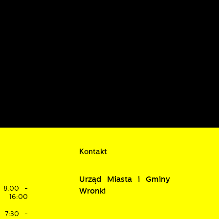
je
w
Kontakt
Urząd Miasta i Gminy
8:00 -
Wronki
16:00
7:30 -