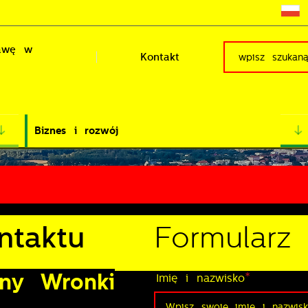
rawę w
Kontakt
Biznes i rozwój
ntaktu
Formularz
ny Wronki
*
Imię i nazwisko