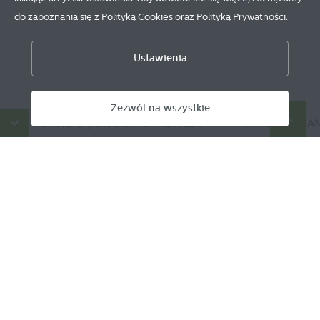
do zapoznania się z Polityką Cookies oraz Polityką Prywatności.
Zapisz wybrane
Ustawienia
Zezwól na wszystkie
Zezwól na wszystkie
DANE O JAKOŚCI POWIETRZA
HARMONOGRAM 