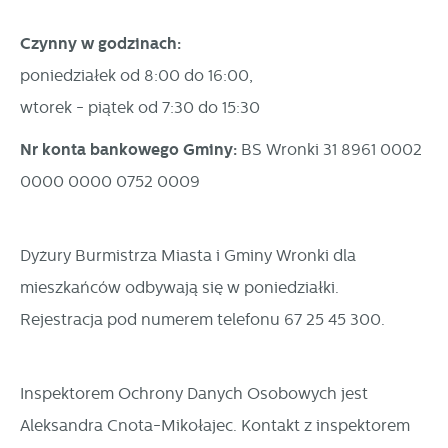
internetowych pod względem ich popularności wśród
Dzięki reklamowym plikom cookies prezentujemy Ci
użytkowników. Zgromadzone informacje są przetwarzane w
najciekawsze informacje i aktualności na stronach naszych
Czynny w godzinach:
formie zanonimizowanej. Wyrażenie zgody na analityczne
partnerów.
poniedziałek od 8:00 do 16:00,
pliki cookies gwarantuje dostępność wszystkich
Promocyjne pliki cookies służą do prezentowania Ci naszych
wtorek - piątek od 7:30 do 15:30
Więcej
funkcjonalności.
komunikatów na podstawie analizy Twoich upodobań oraz
Nr konta bankowego Gminy:
BS Wronki 31 8961 0002
Twoich zwyczajów dotyczących przeglądanej witryny
0000 0000 0752 0009
internetowej. Treści promocyjne mogą pojawić się na
stronach podmiotów trzecich lub firm będących naszymi
partnerami oraz innych dostawców usług. Firmy te działają
Dyżury Burmistrza Miasta i Gminy Wronki dla
w charakterze pośredników prezentujących nasze treści w
mieszkańców odbywają się w poniedziałki.
postaci wiadomości, ofert, komunikatów mediów
Rejestracja pod numerem telefonu 67 25 45 300.
społecznościowych.
Inspektorem Ochrony Danych Osobowych jest
Aleksandra Cnota-Mikołajec. Kontakt z inspektorem