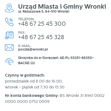
personalizację określonych funkcjonalności czy
Urząd Miasta i Gminy Wronki
prezentowanych treści.
ul. Ratuszowa 5, 64-510 Wronki
Dzięki tym plikom cookies możemy zapewnić Ci większy
Więcej
komfort korzystania z funkcjonalności naszej strony poprzez
TELEFON:
+48 67 25 45 300
dopasowanie jej do Twoich indywidualnych preferencji.
Wyrażenie zgody na funkcjonalne i personalizacyjne pliki
Analityczne
FAX:
cookies gwarantuje dostępność większej ilości funkcji na
+48 67 25 45 328
Analityczne pliki cookies pomagają nam rozwijać się i
stronie.
dostosowywać do Twoich potrzeb.
E-MAIL:
poczta@wronki.pl
Cookies analityczne pozwalają na uzyskanie informacji w
Więcej
zakresie wykorzystywania witryny internetowej, miejsca oraz
Skrzynka do e-Doręczeń: AE:PL-33251-86350-
częstotliwości, z jaką odwiedzane są nasze serwisy www.
BACGE-22
Dane pozwalają nam na ocenę naszych serwisów
Reklamowe
internetowych pod względem ich popularności wśród
Dzięki reklamowym plikom cookies prezentujemy Ci
Czynny w godzinach:
użytkowników. Zgromadzone informacje są przetwarzane w
najciekawsze informacje i aktualności na stronach naszych
formie zanonimizowanej. Wyrażenie zgody na analityczne
poniedziałek od 8:00 do 16:00,
partnerów.
pliki cookies gwarantuje dostępność wszystkich
wtorek - piątek od 7:30 do 15:30
funkcjonalności.
Promocyjne pliki cookies służą do prezentowania Ci naszych
Więcej
Nr konta bankowego Gminy:
BS Wronki 31 8961 0002
komunikatów na podstawie analizy Twoich upodobań oraz
0000 0000 0752 0009
Twoich zwyczajów dotyczących przeglądanej witryny
internetowej. Treści promocyjne mogą pojawić się na