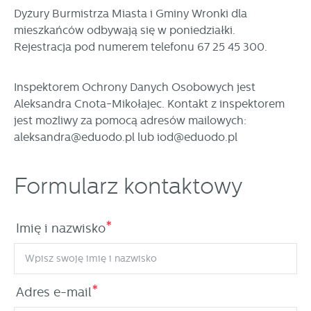
stronach podmiotów trzecich lub firm będących naszymi
Dyżury Burmistrza Miasta i Gminy Wronki dla
partnerami oraz innych dostawców usług. Firmy te działają
mieszkańców odbywają się w poniedziałki.
w charakterze pośredników prezentujących nasze treści w
postaci wiadomości, ofert, komunikatów mediów
Rejestracja pod numerem telefonu 67 25 45 300.
społecznościowych.
Inspektorem Ochrony Danych Osobowych jest
Aleksandra Cnota-Mikołajec. Kontakt z inspektorem
jest możliwy za pomocą adresów mailowych:
aleksandra@eduodo.pl
lub
iod@eduodo.pl
Formularz kontaktowy
*
Imię i nazwisko
*
Adres e-mail