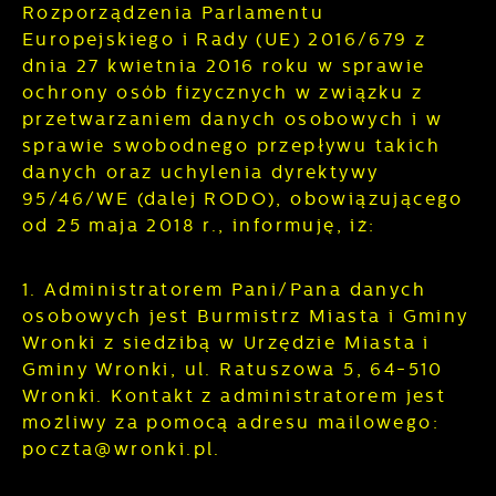
Rozporządzenia Parlamentu
informacje są przetwarzane w formie
aktualności na stronach naszych partnerów.
zanonimizowanej. Wyrażenie zgody na
Europejskiego i Rady (UE) 2016/679 z
Promocyjne pliki cookies służą do
Więcej
analityczne pliki cookies gwarantuje
dnia 27 kwietnia 2016 roku w sprawie
prezentowania Ci naszych komunikatów na
dostępność wszystkich funkcjonalności.
podstawie analizy Twoich upodobań oraz
ochrony osób fizycznych w związku z
Twoich zwyczajów dotyczących przeglądanej
przetwarzaniem danych osobowych i w
witryny internetowej. Treści promocyjne mogą
sprawie swobodnego przepływu takich
pojawić się na stronach podmiotów trzecich
danych oraz uchylenia dyrektywy
lub firm będących naszymi partnerami oraz
95/46/WE (dalej RODO), obowiązującego
innych dostawców usług. Firmy te działają w
od 25 maja 2018 r., informuję, iż:
charakterze pośredników prezentujących
nasze treści w postaci wiadomości, ofert,
komunikatów mediów społecznościowych.
1. Administratorem Pani/Pana danych
osobowych jest Burmistrz Miasta i Gminy
Wronki z siedzibą w Urzędzie Miasta i
Gminy Wronki, ul. Ratuszowa 5, 64-510
Wronki. Kontakt z administratorem jest
możliwy za pomocą adresu mailowego:
poczta@wronki.pl.