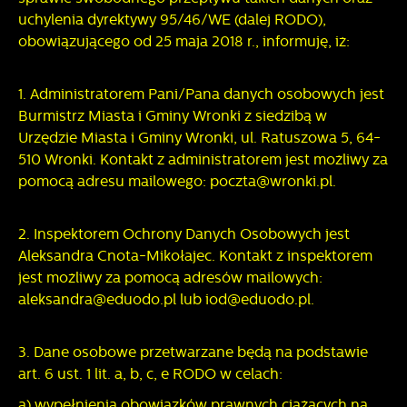
przeglądanej witryny internetowej. Treści promocyjne mogą
uchylenia dyrektywy 95/46/WE (dalej RODO),
pojawić się na stronach podmiotów trzecich lub firm
obowiązującego od 25 maja 2018 r., informuję, iż:
będących naszymi partnerami oraz innych dostawców usług.
Firmy te działają w charakterze pośredników prezentujących
nasze treści w postaci wiadomości, ofert, komunikatów
1. Administratorem Pani/Pana danych osobowych jest
mediów społecznościowych.
Burmistrz Miasta i Gminy Wronki z siedzibą w
Urzędzie Miasta i Gminy Wronki, ul. Ratuszowa 5, 64-
510 Wronki. Kontakt z administratorem jest możliwy za
pomocą adresu mailowego: poczta@wronki.pl.
2. Inspektorem Ochrony Danych Osobowych jest
Aleksandra Cnota-Mikołajec. Kontakt z inspektorem
jest możliwy za pomocą adresów mailowych:
aleksandra@eduodo.pl lub iod@eduodo.pl.
3. Dane osobowe przetwarzane będą na podstawie
art. 6 ust. 1 lit. a, b, c, e RODO w celach:
a) wypełnienia obowiązków prawnych ciążących na