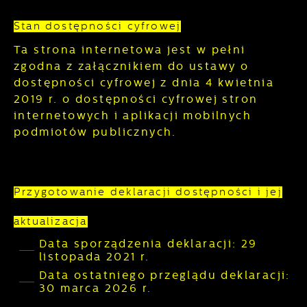
wśród użytkowników. Zgromadzone
prezentujemy Ci najciekawsze informacje i
informacje są przetwarzane w formie
aktualności na stronach naszych partnerów.
Stan dostępności cyfrowej
zanonimizowanej. Wyrażenie zgody na
Promocyjne pliki cookies służą do
Więcej
analityczne pliki cookies gwarantuje
Ta strona internetowa jest w pełni
prezentowania Ci naszych komunikatów na
dostępność wszystkich funkcjonalności.
zgodna z załącznikiem do ustawy o
podstawie analizy Twoich upodobań oraz
Twoich zwyczajów dotyczących przeglądanej
dostępności cyfrowej z dnia 4 kwietnia
witryny internetowej. Treści promocyjne mogą
2019 r. o dostępności cyfrowej stron
pojawić się na stronach podmiotów trzecich
internetowych i aplikacji mobilnych
lub firm będących naszymi partnerami oraz
podmiotów publicznych.
innych dostawców usług. Firmy te działają w
charakterze pośredników prezentujących
nasze treści w postaci wiadomości, ofert,
komunikatów mediów społecznościowych.
Przygotowanie deklaracji dostępności i jej
aktualizacja
Data sporządzenia deklaracji:
29
listopada 2021 r.
Data ostatniego przeglądu deklaracji:
30 marca 2026 r.