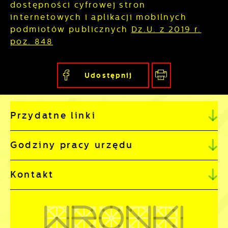
dostępności cyfrowej stron
internetowych i aplikacji mobilnych
podmiotów publicznych
Dz.U. z 2019 r.
poz. 848
Udostępnij
Przydatne linki
Godziny pracy urzędu
Kontakt