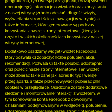
geograficzna, typ i wersja przeglądarki, rodzaj systemu
operacyjnego), informacje o wizytach oraz korzystaniu
z naszej witryny (źródło odesłań, długość wizyty,
wyświetlania stron i ścieżki nawigacji w witrynie), a
także informacje, które generowane są podczas
korzystania z naszej strony internetowej (kiedy, jak
często i w jakich okolicznościach korzystasz z naszej
witryny internetowej,
Dodatkowo osadzamy widget/widżet Facebooka,
który pozwala Ci zobaczyć liczbę polubień, akcji,
rekomendacji. Pozwala Ci także polubić, udostępnić
oraz polecić nasze strony internetowe. Ten widżet
może zbierać takie dane jak: adres IP, typ i wersje
przeglądarki, a także przechowywać i pobierać pliki
cookies w przeglądarce. Osadzone zostaje dodatkowe
śledzenie i monitorowanie interakcji z widżetem, w
tym korelowanie konta Facebook z dowolnymi
działaniami podejmowanymi w widgecie tj. polubienie,
udostępnienie, polecanie naszej strony internetowej.