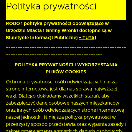
preferencji prywatności, logowania czy wypełniania
Polityka prywatności
formularzy. Dzięki plikom cookies strona, z której korzystasz,
Funkcjonalne i personalizacyjne
może działać bez zakłóceń.
Tego typu pliki cookies umożliwiają stronie internetowej
RODO i polityka prywatności obowiązujące w
zapamiętanie wprowadzonych przez Ciebie ustawień oraz
Urzędzie Miasta i Gminy Wronki dostępne są w
personalizację określonych funkcjonalności czy
Biuletynie Informacji Publicznej
- TUTAJ
prezentowanych treści.
---------------------------------------------------
Dzięki tym plikom cookies możemy zapewnić Ci większy
Więcej
komfort korzystania z funkcjonalności naszej strony poprzez
-----------------------------------------
dopasowanie jej do Twoich indywidualnych preferencji.
POLITYKA PRYWATNOŚCI I WYKORZYSTANIA
Wyrażenie zgody na funkcjonalne i personalizacyjne pliki
Analityczne
PLIKÓW COOKIES
cookies gwarantuje dostępność większej ilości funkcji na
stronie.
Analityczne pliki cookies pomagają nam rozwijać się i
Ochrona prywatności osób odwiedzających naszą
dostosowywać do Twoich potrzeb.
stronę internetową jest dla nas sprawą najwyższej
Cookies analityczne pozwalają na uzyskanie informacji w
Więcej
wagi. Dlatego dokładamy wszelkich starań, aby
zakresie wykorzystywania witryny internetowej, miejsca oraz
zabezpieczyć dane osobowe naszych mieszkańców
częstotliwości, z jaką odwiedzane są nasze serwisy www.
oraz innych osób odwiedzających stronę internetową
Dane pozwalają nam na ocenę naszych serwisów
Reklamowe
naszej jednostki. Niniejsza polityka prywatności w
internetowych pod względem ich popularności wśród
użytkowników. Zgromadzone informacje są przetwarzane w
przejrzysty sposób przedstawia oraz wyjaśnia zasady i
Dzięki reklamowym plikom cookies prezentujemy Ci
formie zanonimizowanej. Wyrażenie zgody na analityczne
najciekawsze informacje i aktualności na stronach naszych
zakres przetwarzania wszystkich danych osobowych.