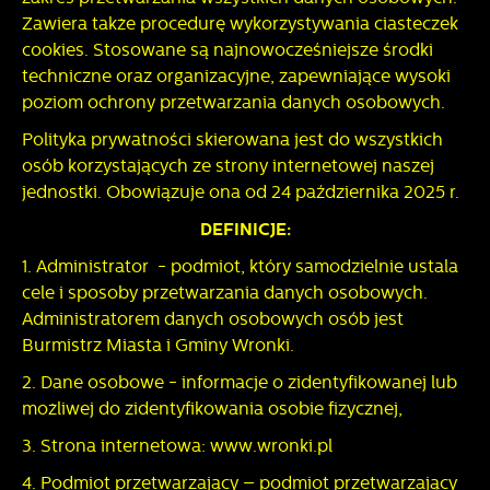
pliki cookies gwarantuje dostępność wszystkich
partnerów.
Zawiera także procedurę wykorzystywania ciasteczek
funkcjonalności.
Promocyjne pliki cookies służą do prezentowania Ci naszych
cookies. Stosowane są najnowocześniejsze środki
Więcej
komunikatów na podstawie analizy Twoich upodobań oraz
techniczne oraz organizacyjne, zapewniające wysoki
Twoich zwyczajów dotyczących przeglądanej witryny
poziom ochrony przetwarzania danych osobowych.
internetowej. Treści promocyjne mogą pojawić się na
stronach podmiotów trzecich lub firm będących naszymi
Polityka prywatności skierowana jest do wszystkich
partnerami oraz innych dostawców usług. Firmy te działają w
osób korzystających ze strony internetowej naszej
charakterze pośredników prezentujących nasze treści w
jednostki. Obowiązuje ona od 24 października 2025 r.
postaci wiadomości, ofert, komunikatów mediów
społecznościowych.
DEFINICJE:
1. Administrator - podmiot, który samodzielnie ustala
cele i sposoby przetwarzania danych osobowych.
Administratorem danych osobowych osób jest
Burmistrz Miasta i Gminy Wronki.
2. Dane osobowe - informacje o zidentyfikowanej lub
możliwej do zidentyfikowania osobie fizycznej,
3. Strona internetowa: www.wronki.pl
4. Podmiot przetwarzający – podmiot przetwarzający