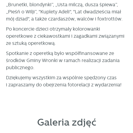
„Brunetki, blondynki”, „Usta milczą, dusza śpiewa”,
stronach podmiotów trzecich lub firm będących naszymi
„Pieśń o Wilji”, "Kuplety Adeli", "Lat dwadzieścia miał
partnerami oraz innych dostawców usług. Firmy te działają
w charakterze pośredników prezentujących nasze treści w
mój dziad", a także czardaszów, walców i foxtrottów.
postaci wiadomości, ofert, komunikatów mediów
Po koncercie dzieci otrzymały kolorowanki
społecznościowych.
operetkowe z ciekawostkami i zagadkami związanymi
ze sztuką operetkową.
Spotkanie z operetką było współfinansowane ze
środków Gminy Wronki w ramach realizacji zadania
publicznego.
Dziękujemy wszystkim za wspólnie spędzony czas
i zapraszamy do obejrzenia fotorelacji z wydarzenia!
Galeria zdjęć