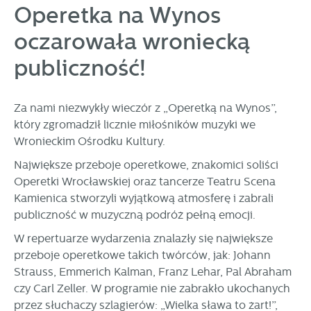
zapamiętanie wprowadzonych przez Ciebie ustawień oraz
Operetka na Wynos
personalizację określonych funkcjonalności czy
prezentowanych treści.
oczarowała wroniecką
Dzięki tym plikom cookies możemy zapewnić Ci większy
Więcej
publiczność!
komfort korzystania z funkcjonalności naszej strony poprzez
dopasowanie jej do Twoich indywidualnych preferencji.
Wyrażenie zgody na funkcjonalne i personalizacyjne pliki
Analityczne
cookies gwarantuje dostępność większej ilości funkcji na
Za nami niezwykły wieczór z „Operetką na Wynos”,
Analityczne pliki cookies pomagają nam rozwijać się i
stronie.
który zgromadził licznie miłośników muzyki we
dostosowywać do Twoich potrzeb.
Wronieckim Ośrodku Kultury.
Cookies analityczne pozwalają na uzyskanie informacji w
Więcej
Największe przeboje operetkowe, znakomici soliści
zakresie wykorzystywania witryny internetowej, miejsca oraz
częstotliwości, z jaką odwiedzane są nasze serwisy www.
Operetki Wrocławskiej oraz tancerze Teatru Scena
Dane pozwalają nam na ocenę naszych serwisów
Kamienica stworzyli wyjątkową atmosferę i zabrali
Reklamowe
internetowych pod względem ich popularności wśród
publiczność w muzyczną podróż pełną emocji.
Dzięki reklamowym plikom cookies prezentujemy Ci
użytkowników. Zgromadzone informacje są przetwarzane w
najciekawsze informacje i aktualności na stronach naszych
formie zanonimizowanej. Wyrażenie zgody na analityczne
W repertuarze wydarzenia znalazły się największe
partnerów.
pliki cookies gwarantuje dostępność wszystkich
przeboje operetkowe takich twórców, jak: Johann
funkcjonalności.
Promocyjne pliki cookies służą do prezentowania Ci naszych
Strauss, Emmerich Kalman, Franz Lehar, Pal Abraham
Więcej
komunikatów na podstawie analizy Twoich upodobań oraz
czy Carl Zeller. W programie nie zabrakło ukochanych
Twoich zwyczajów dotyczących przeglądanej witryny
przez słuchaczy szlagierów: „Wielka sława to żart!”,
internetowej. Treści promocyjne mogą pojawić się na