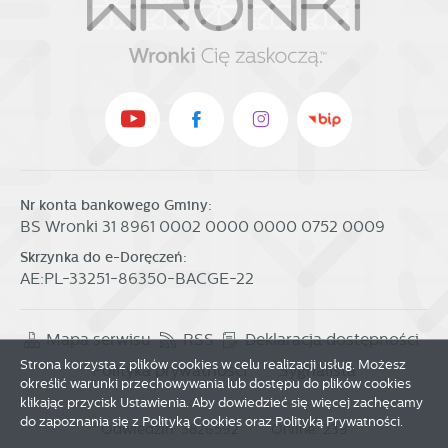
Nr konta bankowego Gminy:
BS Wronki 31 8961 0002 0000 0000 0752 0009
Skrzynka do e-Doręczeń:
AE:PL-33251-86350-BACGE-22
Mapa serwisu
RSS
Deklaracja dostępności
Strona korzysta z plików cookies w celu realizacji usług. Możesz
Polityka prywatności
Sygnalista
określić warunki przechowywania lub dostępu do plików cookies
klikając przycisk Ustawienia. Aby dowiedzieć się więcej zachęcamy
do zapoznania się z Polityką Cookies oraz Polityką Prywatności.
Zapisz wybrane
Odwiedzin: 3826592
Online: 239