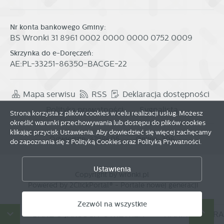
Nr konta bankowego Gminy:
BS Wronki 31 8961 0002 0000 0000 0752 0009
Skrzynka do e-Doręczeń:
AE:PL-33251-86350-BACGE-22
Mapa serwisu
RSS
Deklaracja dostępności
Polityka prywatności
Sygnalista
Strona korzysta z plików cookies w celu realizacji usług. Możesz
określić warunki przechowywania lub dostępu do plików cookies
klikając przycisk Ustawienia. Aby dowiedzieć się więcej zachęcamy
Odwiedzin: 3799605
Online: 306
do zapoznania się z Polityką Cookies oraz Polityką Prywatności.
Zapisz wybrane
Ustawienia
Copyright by wronki.pl
Zezwól na wszystkie
Powered by
2ClickPortal®
- Portale nowej generacji
Zezwól na wszystkie
W
DANE O JAKOŚCI POWIETRZA
HARMONOGRAM 