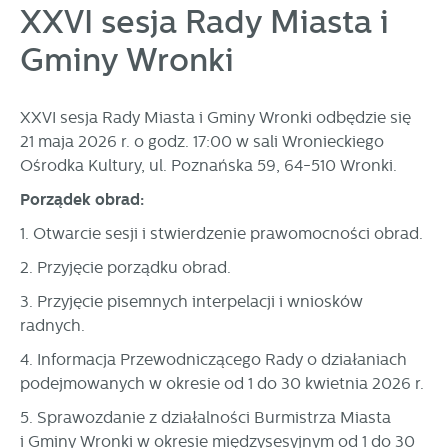
XXVI sesja Rady Miasta i
personalizację określonych funkcjonalności czy
prezentowanych treści.
Gminy Wronki
Dzięki tym plikom cookies możemy zapewnić Ci większy
Więcej
komfort korzystania z funkcjonalności naszej strony poprzez
dopasowanie jej do Twoich indywidualnych preferencji.
XXVI sesja Rady Miasta i Gminy Wronki odbędzie się
Wyrażenie zgody na funkcjonalne i personalizacyjne pliki
Analityczne
21 maja 2026 r. o godz. 17:00 w sali Wronieckiego
cookies gwarantuje dostępność większej ilości funkcji na
Analityczne pliki cookies pomagają nam rozwijać się i
stronie.
Ośrodka Kultury, ul. Poznańska 59, 64-510 Wronki.
dostosowywać do Twoich potrzeb.
Porządek obrad:
Cookies analityczne pozwalają na uzyskanie informacji w
Więcej
zakresie wykorzystywania witryny internetowej, miejsca oraz
1. Otwarcie sesji i stwierdzenie prawomocności obrad.
częstotliwości, z jaką odwiedzane są nasze serwisy www.
2. Przyjęcie porządku obrad.
Dane pozwalają nam na ocenę naszych serwisów
Reklamowe
internetowych pod względem ich popularności wśród
3. Przyjęcie pisemnych interpelacji i wniosków
Dzięki reklamowym plikom cookies prezentujemy Ci
użytkowników. Zgromadzone informacje są przetwarzane w
radnych.
najciekawsze informacje i aktualności na stronach naszych
formie zanonimizowanej. Wyrażenie zgody na analityczne
partnerów.
pliki cookies gwarantuje dostępność wszystkich
4. Informacja Przewodniczącego Rady o działaniach
funkcjonalności.
Promocyjne pliki cookies służą do prezentowania Ci naszych
podejmowanych w okresie od 1 do 30 kwietnia 2026 r.
Więcej
komunikatów na podstawie analizy Twoich upodobań oraz
Twoich zwyczajów dotyczących przeglądanej witryny
5. Sprawozdanie z działalności Burmistrza Miasta
internetowej. Treści promocyjne mogą pojawić się na
i Gminy Wronki w okresie międzysesyjnym od 1 do 30