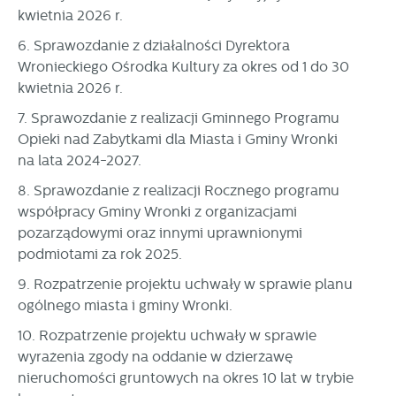
stronach podmiotów trzecich lub firm będących naszymi
kwietnia 2026 r.
partnerami oraz innych dostawców usług. Firmy te działają
w charakterze pośredników prezentujących nasze treści w
6. Sprawozdanie z działalności Dyrektora
postaci wiadomości, ofert, komunikatów mediów
Wronieckiego Ośrodka Kultury za okres od 1 do 30
społecznościowych.
kwietnia 2026 r.
7. Sprawozdanie z realizacji Gminnego Programu
Opieki nad Zabytkami dla Miasta i Gminy Wronki
na lata 2024-2027.
8. Sprawozdanie z realizacji Rocznego programu
współpracy Gminy Wronki z organizacjami
pozarządowymi oraz innymi uprawnionymi
podmiotami za rok 2025.
9. Rozpatrzenie projektu uchwały w sprawie planu
ogólnego miasta i gminy Wronki.
10. Rozpatrzenie projektu uchwały w sprawie
wyrażenia zgody na oddanie w dzierżawę
nieruchomości gruntowych na okres 10 lat w trybie