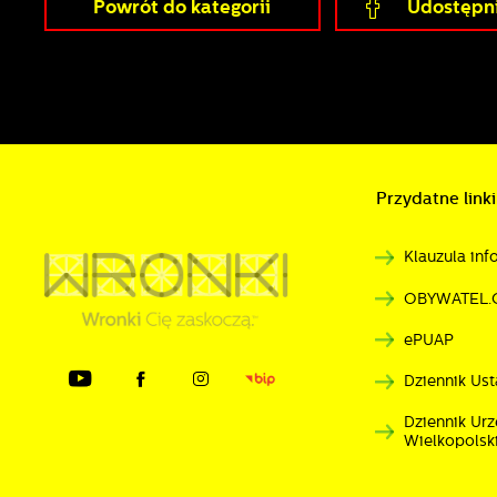
Powrót
do kategorii
Udostępni
C
W
w
s
w
p
R
c
D
a
P
W
p
Przydatne linki
p
p
u
Klauzula in
p
OBYWATEL.
ePUAP
Dziennik Ust
Dziennik U
Wielkopolsk