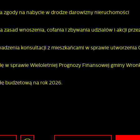
woich ustawień.
ia zgody na nabycie w drodze darowizny nieruchomości
iezbędne
a zasad wnoszenia, cofania i zbywania udziałów i akcji prze
iezbędne pliki cookies służą do prawidłowego funkcjonowania strony
nternetowej i umożliwiają Ci komfortowe korzystanie z oferowanych przez nas
sług.
wadzenia konsultacji z mieszkańcami w sprawie utworzenia 
liki cookies odpowiadają na podejmowane przez Ciebie działania w celu m.in.
ięcej
ostosowania Twoich ustawień preferencji prywatności, logowania czy wypełniani
ormularzy. Dzięki plikom cookies strona, z której korzystasz, może działać bez
łę w sprawie Wieloletniej Prognozy Finansowej gminy Wronk
akłóceń.
unkcjonalne i personalizacyjne
ego typu pliki cookies umożliwiają stronie internetowej zapamiętanie
ałę budżetową na rok 2026.
prowadzonych przez Ciebie ustawień oraz personalizację określonych
unkcjonalności czy prezentowanych treści.
Zapisz wybrane
zięki tym plikom cookies możemy zapewnić Ci większy komfort korzystania z
ięcej
unkcjonalności naszej strony poprzez dopasowanie jej do Twoich indywidualnych
referencji. Wyrażenie zgody na funkcjonalne i personalizacyjne pliki cookies
Zezwól na wszystkie
warantuje dostępność większej ilości funkcji na stronie.
nalityczne
nalityczne pliki cookies pomagają nam rozwijać się i dostosowywać do Twoich
otrzeb.