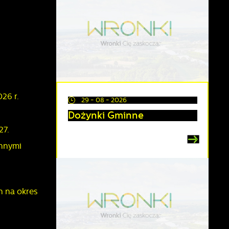
26 r.
29 - 08 - 2026
Dożynki Gminne
27.
innymi
h na okres