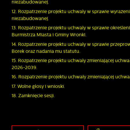
niezabudowanej.
s
12. Rozpatrzenie projektu uchwały w sprawie wyrażen
niezabudowanej.
N
13. Rozpatrzenie projektu uchwały w sprawie określeni
N
Burmistrza Miasta i Gminy Wronki.
i
u
14. Rozpatrzenie projektu uchwały w sprawie przepro
P
W
Borek oraz nadania mu statutu.
d
f
15. Rozpatrzenie projektu uchwały zmieniającej uchwa
z
2026-2039.
F
T
16. Rozpatrzenie projektu uchwały zmieniającej uchw
w
f
17. Wolne głosy i wnioski.
D
W
18. Zamknięcie sesji.
f
p
g
A
A
p