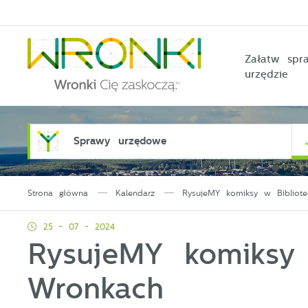
Przejdź do menu.
Przejdź do wyszukiwarki.
Przejdź do treści.
Przejdź do ustawień wielkości czcionki.
Włącz wersję kontrastową strony.
Załatw sp
urzędzie
Sprawy urzędowe
Strona główna
Kalendarz
RysujeMY komiksy w Bibliot
25 - 07 - 2024
RysujeMY komiksy
Wronkach