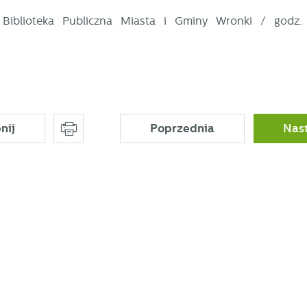
iblioteka Publiczna Miasta i Gminy Wronki / godz. 
nij
Poprzednia
Nas
stawienia