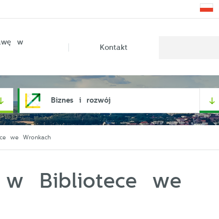
rawę w
Kontakt
Biznes i rozwój
ece we Wronkach
 w Bibliotece we