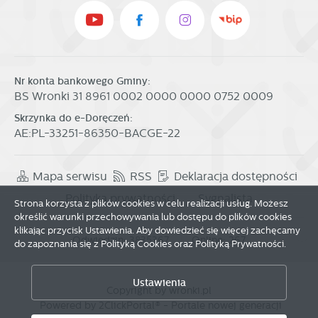
Nr konta bankowego Gminy:
BS Wronki 31 8961 0002 0000 0000 0752 0009
Skrzynka do e-Doręczeń:
AE:PL-33251-86350-BACGE-22
Mapa serwisu
RSS
Deklaracja dostępności
Polityka prywatności
Sygnalista
Strona korzysta z plików cookies w celu realizacji usług. Możesz
określić warunki przechowywania lub dostępu do plików cookies
klikając przycisk Ustawienia. Aby dowiedzieć się więcej zachęcamy
Odwiedzin: 3835367
Online: 267
do zapoznania się z Polityką Cookies oraz Polityką Prywatności.
Zapisz wybrane
Ustawienia
Copyright by wronki.pl
Powered by
2ClickPortal®
- Portale nowej generacji
Zezwól na wszystkie