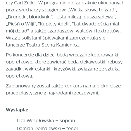
czy Carl Zeller. W programie nie zabraknie ukochanych
internetowej. Treści promocyjne mogą pojawić się na
stronach podmiotów trzecich lub firm będących naszymi
przez słuchaczy szlagierów: „Wielka sława to żart!”,
partnerami oraz innych dostawców usług. Firmy te działają
„Brunetki, blondynki”, „Usta milczą, dusza śpiewa”,
w charakterze pośredników prezentujących nasze treści w
„Pieśń o Wilji”, "Kuplety Adeli", "Lat dwadzieścia miał
postaci wiadomości, ofert, komunikatów mediów
mój dziad", a także czardaszów, walców i foxtrottów.
społecznościowych.
Wraz z solistami śpiewakami zaprezentują się
tancerze Teatru Scena Kamienica.
Po koncercie dla dzieci będą wręczane kolorowanki
operetkowe, które zawierać będą ciekawostki, rebusy,
zagadki, wykreślanki i krzyżówki, związane ze sztuką
operetkową.
Zaplanowany został także konkurs na najpiękniejsze
prace plastyczne z nagrodami rzeczowymi.
Wystąpią:
Liza Wesołowska – sopran
Damian Domalewski – tenor