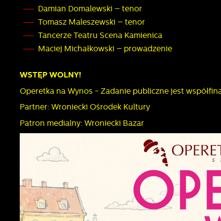
Damian Domalewski – tenor
Tomasz Maleszewski – tenor
Tancerze Teatru Scena Kamienica
Maciej Michałkowski – prowadzenie
WSTĘP WOLNY!
Operetka na Wynos - Zadanie publiczne jest współf
Partner: Wroniecki Ośrodek Kultury
Patron medialny: Wroniecki Bazar