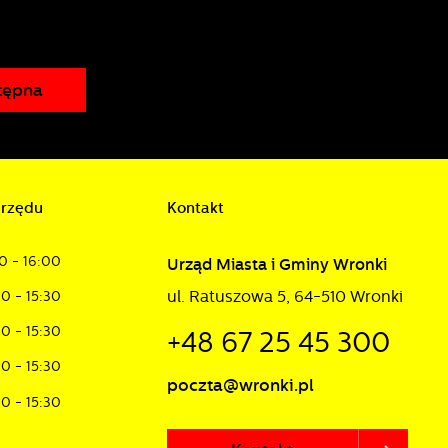
tępna
urzędu
Kontakt
0 - 16:00
Urząd Miasta i Gminy Wronki
ul. Ratuszowa 5, 64-510 Wronki
30 - 15:30
30 - 15:30
+48 67 25 45 300
30 - 15:30
poczta@wronki.pl
30 - 15:30