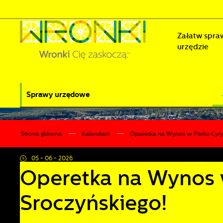
Przejdź do menu.
Przejdź do wyszukiwarki.
Przejdź do treści.
Przejdź do ustawień wielkości czcionki.
Wyłącz wersję kontrastową strony.
Załatw spra
urzędzie
Sprawy urzędowe
Strona główna
Kalendarz
Operetka na Wynos w Parku Cyryl
05 - 06 - 2026
Operetka na Wynos 
Sroczyńskiego!