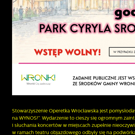
z
s
N
N
i
u
P
W
d
f
z
F
T
w
f
D
W
f
p
Stowarzyszenie Operetka Wrocławska jest pomysłodawc
g
na WYNOS!”. Wydarzenie to cieszy się ogromnym zain
A
i słuchania koncertów w miejscach zupełnie nieoczywi
A
w ramach teatru objazdowego odbyły się na podwórkach
p