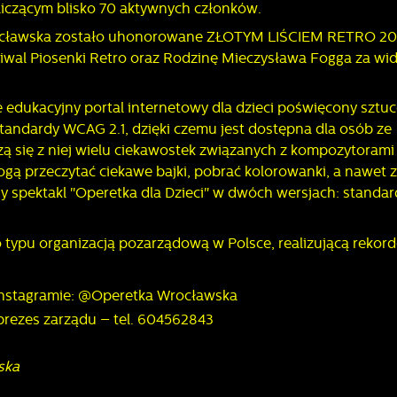
iczącym blisko 70 aktywnych członków. ​
rocławska zostało uhonorowane ZŁOTYM LIŚCIEM RETRO 20
wal Piosenki Retro oraz Rodzinę Mieczysława Fogga za wi
 edukacyjny portal internetowy dla dzieci poświęcony sztuc
tandardy WCAG 2.1, dzięki czemu jest dostępna dla osób ze
ą się z niej wielu ciekawostek związanych z kompozytorami
Mogą przeczytać ciekawe bajki, pobrać kolorowanki, a nawet 
 spektakl "Operetka dla Dzieci" w dwóch wersjach: standa
typu organizacją pozarządową w Polsce, realizującą rekord
 Instagramie: @Operetka Wrocławska
prezes zarządu – tel. 604562843
ska