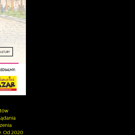
a
rtów
lądania
zenia
y. Od 2020