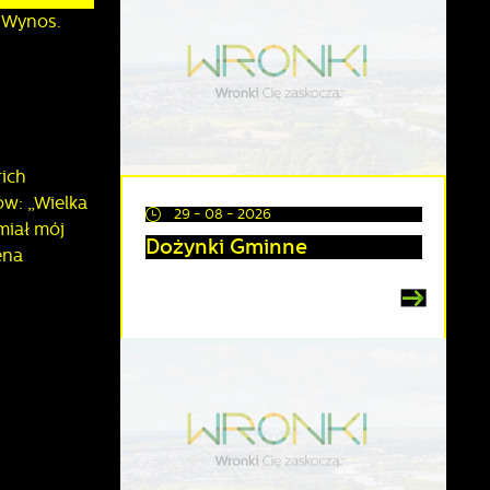
 Wynos.
ich
ów: „Wielka
29 - 08 - 2026
 miał mój
Dożynki Gminne
ena