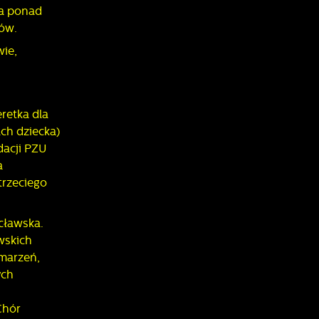
na ponad
a
ców.
d
wie,
retka dla
ch dziecka)
h
w
dacji PZU
a
trzeciego
cławska.
wskich
 marzeń,
ych
Chór