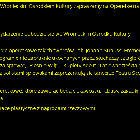
 Wronieckim Ośrodkiem Kultury zapraszamy na Operetkę na
darzenie odbędzie się we Wronieckim Ośrodku Kultury
boje operetkowe takich twórców, jak: Johann Strauss, Emmer
rogramie nie zabraknie ukochanych przez słuchaczy szlagier
za śpiewa”, „Pieśń o Wilji”, "Kuplety Adeli", "Lat dwadzieścia
 z solistami śpiewakami zaprezentują się tancerze Teatru Sc
retkowe, które zawierać będą ciekawostki, rebusy, zagadki,
ą.
prace plastyczne z nagrodami rzeczowymi.