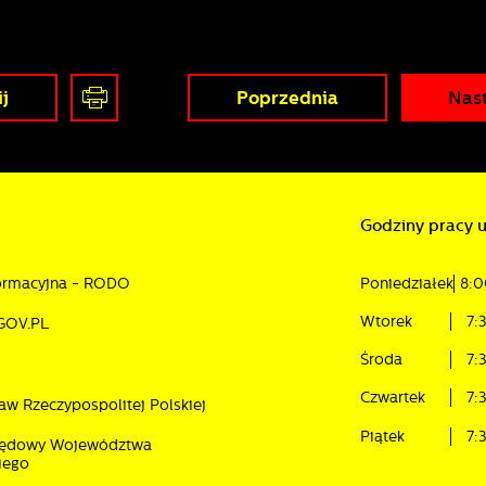
j
Poprzednia
Nas
Godziny pracy 
formacyjna - RODO
Poniedziałek
8:0
Wtorek
7:
GOV.PL
Środa
7:
Czwartek
7:
aw Rzeczypospolitej Polskiej
Piątek
7:
rzędowy Województwa
iego