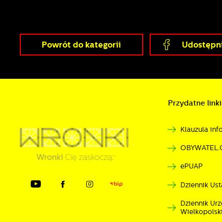
Powrót
do kategorii
Udostępni
Przydatne linki
Klauzula in
OBYWATEL.
ePUAP
Dziennik Ust
Dziennik U
Wielkopolsk