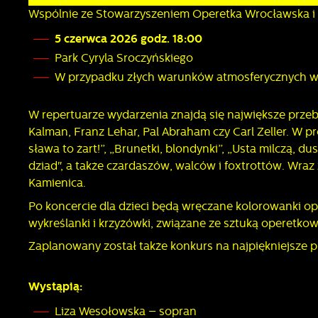
Wspólnie ze Stowarzyszeniem Operetka Wrocławska i
5 czerwca 2026 godz. 18:00
Park Cyryla Sroczyńskiego
W przypadku złych warunków atmosferycznych wy
W repertuarze wydarzenia znajdą się największe prze
Kalman, Franz Lehar, Pal Abraham czy Carl Zeller. W p
sława to żart!”, „Brunetki, blondynki”, „Usta milczą, dus
dziad", a także czardaszów, walców i foxtrottów. Wraz
Kamienica.
Po koncercie dla dzieci będą wręczane kolorowanki ope
wykreślanki i krzyżówki, związane ze sztuką operetkow
Zaplanowany został także konkurs na najpiękniejsze 
Wystąpią:
Liza Wesołowska – sopran