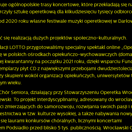
e ogólnopolskie trasy koncertowe, które przekładają się 
ookies analityczne pozwalają na uzyskanie informacji w zakresie wykorzystywani
ięcej
itryny internetowej, miejsca oraz częstotliwości, z jaką odwiedzane są nasze
zyły sztukę operetkową dla kilkudziesięciu tysięcy odbior
erwisy www. Dane pozwalają nam na ocenę naszych serwisów internetowych po
zględem ich popularności wśród użytkowników. Zgromadzone informacje są
 od 2020 roku własne festiwale muzyki operetkowej w Darło
rzetwarzane w formie zanonimizowanej. Wyrażenie zgody na analityczne pliki
eklamowe
ookies gwarantuje dostępność wszystkich funkcjonalności.
zięki reklamowym plikom cookies prezentujemy Ci najciekawsze informacje i
się realizacją dużych projektów społeczno-kulturalnych.
ktualności na stronach naszych partnerów.
romocyjne pliki cookies służą do prezentowania Ci naszych komunikatów na
ndacji LOTTO przygotowaliśmy specjalny spektakl online „Ope
ięcej
odstawie analizy Twoich upodobań oraz Twoich zwyczajów dotyczących
 się w polskich ośrodkach opiekuńczo-wychowawczych (doma
rzeglądanej witryny internetowej. Treści promocyjne mogą pojawić się na stronac
odmiotów trzecich lub firm będących naszymi partnerami oraz innych dostawcó
 kwarantanny na początku 2021 roku, dzięki wsparciu Fun
sług. Firmy te działają w charakterze pośredników prezentujących nasze treści w
emplarzy płyt CD z największymi przebojami dwudziestoleci
ostaci wiadomości, ofert, komunikatów mediów społecznościowych.
y skupieni wokół organizacji opiekuńczych, uniwersytetów 
szym wieku.
Chór Seniora, działający przy Stowarzyszeniu Operetka Wro
wski. To projekt interdyscyplinarny, adresowany do wrocła
i zmierzających do samorozwoju, rozwijania swoich pasji i
zestnictwa w tzw. kulturze wysokiej, a także nabywania now
się laurami konkursów chóralnych, licznymi koncertami
 Podsiadło przed blisko 5 tys. publicznością. Wrocławski 