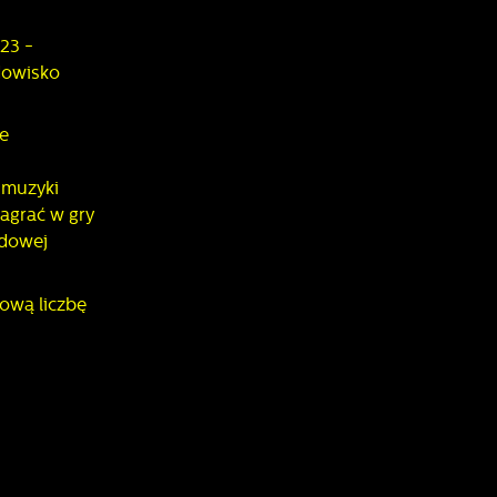
23 -
dowisko
e
 muzyki
zagrać w gry
rdowej
ową liczbę