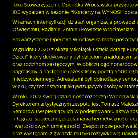
roku Stowarzyszenie Operetka Wrocławska przygotowuj
C
W
w
100 wydarzeń w sezonie. "Koncerty na WYNOS!" dostarc
s
w
W ramach intensyfikacji działań organizacja prowadzi
p
R
Oświęcimiu, Radlinie, Żninie i Powiecie Wrocławskim.
c
D
Stowarzyszenie Operetka Wrocławska może poszczycić 
a
P
W grudniu 2020 z okazji Mikołajek i dzięki dotacji Fu
W
p
Dzieci”, który dedykowany był dzieciom znajdującym
p
p
oraz rodzinom zastępczym. W obliczu ogólnonarodowej
u
nagraliśmy, a następnie rozesłaliśmy pocztą 5000 egz
p
międzywojennego. Adresatami byli dolnośląscy seniorz
wieku, czy też instytucji aktywizujących osoby w star
W roku 2022 swoją działalność rozpoczął Wrocławski 
Dyrektorem artystycznym zespołu jest Tomasz Malesze
Seniorów i wspierający ich w podejmowaniu aktywnośc
integracji społecznej, przełamania hermetyczności uc
i wartościowych umiejętności. Zespół może pochwalić 
oraz występami z gwiazdą muzyki rozrywkowej Dawidem