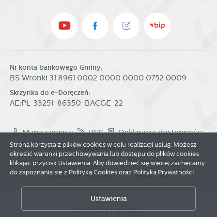
Nr konta bankowego Gminy:
BS Wronki 31 8961 0002 0000 0000 0752 0009
Skrzynka do e-Doręczeń:
AE:PL-33251-86350-BACGE-22
Mapa serwisu
RSS
Deklaracja dostępności
Strona korzysta z plików cookies w celu realizacji usług. Możesz
Polityka prywatności
Sygnalista
określić warunki przechowywania lub dostępu do plików cookies
klikając przycisk Ustawienia. Aby dowiedzieć się więcej zachęcamy
do zapoznania się z Polityką Cookies oraz Polityką Prywatności.
Odwiedzin: 3800612
Online: 284
Zapisz wybrane
Ustawienia
Copyright by wronki.pl
Zezwól na wszystkie