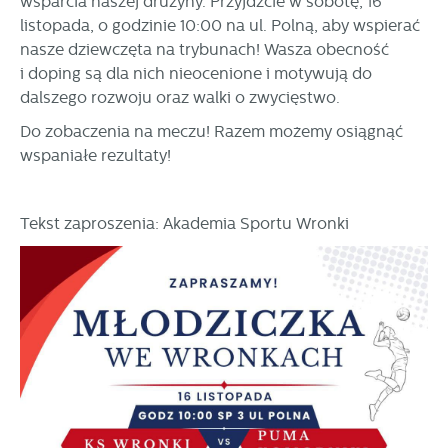
wsparcia naszej drużyny. Przyjdźcie w sobotę, 16
stronach podmiotów trzecich lub firm będących naszymi
listopada, o godzinie 10:00 na ul. Polną, aby wspierać
partnerami oraz innych dostawców usług. Firmy te działają
w charakterze pośredników prezentujących nasze treści w
nasze dziewczęta na trybunach! Wasza obecność
postaci wiadomości, ofert, komunikatów mediów
i doping są dla nich nieocenione i motywują do
społecznościowych.
dalszego rozwoju oraz walki o zwycięstwo.
Do zobaczenia na meczu! Razem możemy osiągnąć
wspaniałe rezultaty!
Tekst zaproszenia: Akademia Sportu Wronki