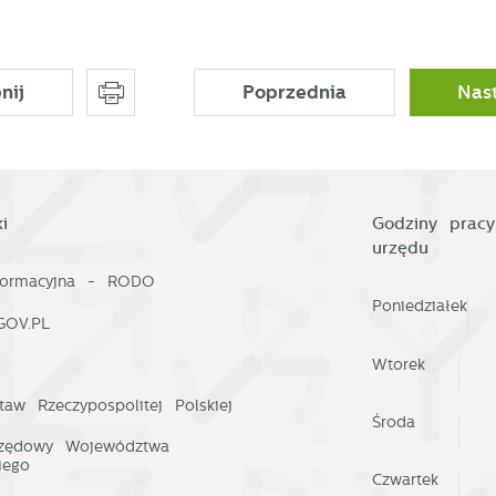
ojawić się na stronach podmiotów trzecich lub firm będących naszymi
artnerami oraz innych dostawców usług. Firmy te działają w charakterze
ośredników prezentujących nasze treści w postaci wiadomości, ofert,
omunikatów mediów społecznościowych.
nij
Poprzednia
Nas
i
Godziny pracy
urzędu
nformacyjna - RODO
Poniedziałek
GOV.PL
Wtorek
taw Rzeczypospolitej Polskiej
Środa
rzędowy Województwa
iego
Czwartek