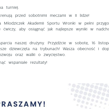
 turniej.
trenują przed sobotnimi meczami w II lidze!
a Młodziczek Akademii Sportu Wronki w pełni przygo
 ćwiczy, aby osiągnąć jak najlepsze wyniki w nadch
arcia naszej drużyny. Przyjdźcie w sobotę, 16 listop
asze dziewczęta na trybunach! Wasza obecność i dop
ozwoju oraz walki o zwycięstwo.
ć wspaniałe rezultaty!