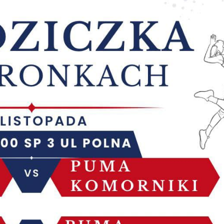
stawienia
zanujemy Twoją prywatność. Możesz zmienić ustawienia cookies lub
aakceptować je wszystkie. W dowolnym momencie możesz dokonać
miany swoich ustawień.
iezbędne
iezbędne pliki cookies służą do prawidłowego funkcjonowania strony
nternetowej i umożliwiają Ci komfortowe korzystanie z oferowanych przez
as usług.
liki cookies odpowiadają na podejmowane przez Ciebie działania w cel
ięcej