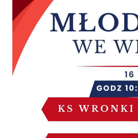
U
S
z
z
N
N
i
n
P
W