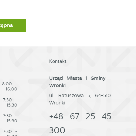
tępna
Kontakt
Urząd Miasta i Gminy
8:00 -
Wronki
16:00
ul. Ratuszowa 5, 64-510
7:30 -
Wronki
15:30
+48 67 25 45
7:30 -
15:30
300
7:30 -