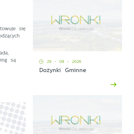
towuje się
odzących
ada,
ing są
29 - 08 - 2026
Dożynki Gminne