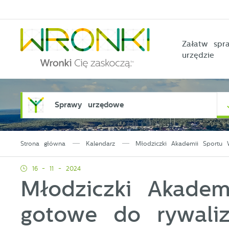
Przejdź do menu.
Przejdź do wyszukiwarki.
Przejdź do treści.
Przejdź do ustawień wielkości czcionki.
Włącz wersję kontrastową strony.
Załatw sp
urzędzie
Sprawy urzędowe
Strona główna
Kalendarz
Młodziczki Akademii Sportu W
16 - 11 - 2024
Młodziczki Akadem
gotowe do rywaliza