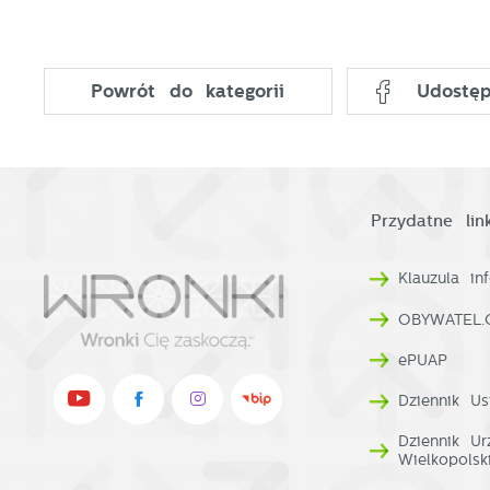
p
p
p
k
Powrót
do kategorii
Udostęp
Przydatne link
Klauzula i
OBYWATEL.
ePUAP
Dziennik Us
Dziennik U
Wielkopolsk