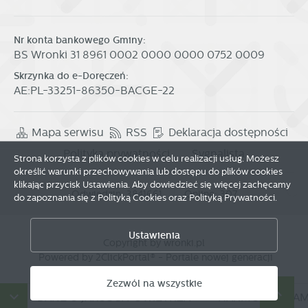
Nr konta bankowego Gminy:
BS Wronki 31 8961 0002 0000 0000 0752 0009
Skrzynka do e-Doręczeń:
AE:PL-33251-86350-BACGE-22
Mapa serwisu
RSS
Deklaracja dostępności
Polityka prywatności
Sygnalista
Strona korzysta z plików cookies w celu realizacji usług. Możesz
określić warunki przechowywania lub dostępu do plików cookies
klikając przycisk Ustawienia. Aby dowiedzieć się więcej zachęcamy
Odwiedzin: 3841661
Online: 307
do zapoznania się z Polityką Cookies oraz Polityką Prywatności.
Zapisz wybrane
Ustawienia
Copyright by wronki.pl
Zezwól na wszystkie
Powered by
2ClickPortal®
- Portale nowej generacji
Zezwól na wszystkie
DANE O JAKOŚCI POWIETRZA
HARMONOGRAM W