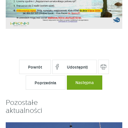
partnerami oraz innych dostawców usług. Firmy te działają
w charakterze pośredników prezentujących nasze treści w
postaci wiadomości, ofert, komunikatów mediów
społecznościowych.
Powrót
Udostępnij
Poprzednia
Następna
Pozostałe
aktualności