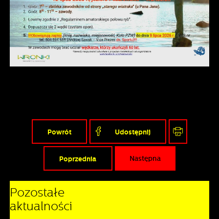
przeglądanej witryny internetowej. Treści promocyjne mogą
pojawić się na stronach podmiotów trzecich lub firm
będących naszymi partnerami oraz innych dostawców usług.
Firmy te działają w charakterze pośredników prezentujących
nasze treści w postaci wiadomości, ofert, komunikatów
mediów społecznościowych.
Powrót
Udostępnij
Poprzednia
Następna
Pozostałe
aktualności