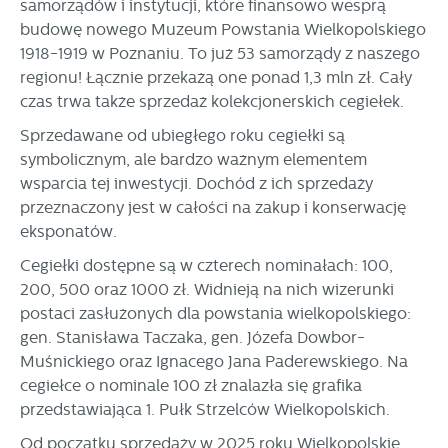
samorządów i instytucji, które finansowo wesprą
internetowej. Treści promocyjne mogą pojawić się na
budowę nowego Muzeum Powstania Wielkopolskiego
stronach podmiotów trzecich lub firm będących naszymi
1918-1919 w Poznaniu. To już 53 samorządy z naszego
partnerami oraz innych dostawców usług. Firmy te działają
w charakterze pośredników prezentujących nasze treści w
regionu! Łącznie przekażą one ponad 1,3 mln zł. Cały
postaci wiadomości, ofert, komunikatów mediów
czas trwa także sprzedaż kolekcjonerskich cegiełek.
społecznościowych.
Sprzedawane od ubiegłego roku cegiełki są
symbolicznym, ale bardzo ważnym elementem
wsparcia tej inwestycji. Dochód z ich sprzedaży
przeznaczony jest w całości na zakup i konserwację
eksponatów.
Cegiełki dostępne są w czterech nominałach: 100,
200, 500 oraz 1000 zł. Widnieją na nich wizerunki
postaci zasłużonych dla powstania wielkopolskiego:
gen. Stanisława Taczaka, gen. Józefa Dowbor-
Muśnickiego oraz Ignacego Jana Paderewskiego. Na
cegiełce o nominale 100 zł znalazła się grafika
przedstawiająca 1. Pułk Strzelców Wielkopolskich.
Od początku sprzedaży w 2025 roku Wielkopolskie