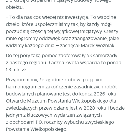
z prośbą o wsparcie inicjatywy budowy nowego
obiektu.
- To dla nas coś więcej niż inwestycja. To wspólne
dzieło, które uspołeczniliśmy tak, by każdy mógł
poczuć się częścią tej wyjątkowej inicjatywy. Cieszy
mnie ogromny oddźwięk oraz zaangażowanie, jakie
widzimy każdego dnia – zachęcał Marek Woźniak.
Do tej pory taką pomoc zaoferowały 53 samorządy
z naszego regionu. Łączna kwota wsparcia to ponad
1,3 mln zł.
Przypomnijmy, że zgodnie z obowiązującym
harmonogramem zakończenie zasadniczych robót
budowlanych planowane jest do końca 2026 roku.
Otwarcie Muzeum Powstania Wielkopolskiego dla
zwiedzających przewidziane jest w 2028 roku i będzie
jednym z kluczowych wydarzeń związanych
z obchodami 110. rocznicy wybuchu zwycięskiego
Powstania Wielkopolskiego.