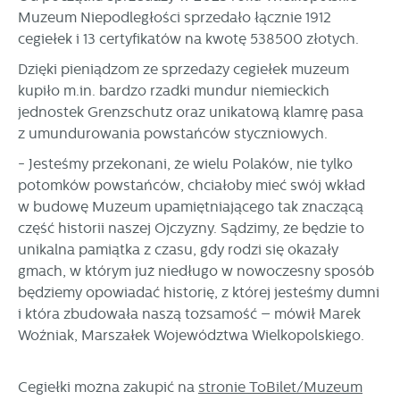
Muzeum Niepodległości sprzedało łącznie 1912
cegiełek i 13 certyfikatów na kwotę 538500 złotych.
Dzięki pieniądzom ze sprzedaży cegiełek muzeum
kupiło m.in. bardzo rzadki mundur niemieckich
jednostek Grenzschutz oraz unikatową klamrę pasa
z umundurowania powstańców styczniowych.
- Jesteśmy przekonani, że wielu Polaków, nie tylko
potomków powstańców, chciałoby mieć swój wkład
w budowę Muzeum upamiętniającego tak znaczącą
część historii naszej Ojczyzny. Sądzimy, że będzie to
unikalna pamiątka z czasu, gdy rodzi się okazały
gmach, w którym już niedługo w nowoczesny sposób
będziemy opowiadać historię, z której jesteśmy dumni
i która zbudowała naszą tożsamość – mówił Marek
Woźniak, Marszałek Województwa Wielkopolskiego.
Cegiełki można zakupić na
stronie ToBilet/Muzeum