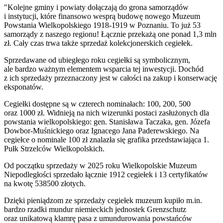
"Kolejne gminy i powiaty dołączają do grona samorządów
i instytucji, które finansowo wesprą budowę nowego Muzeum
Powstania Wielkopolskiego 1918-1919 w Poznaniu. To już 53
samorządy z naszego regionu! Łącznie przekażą one ponad 1,3 mln
zł. Cały czas trwa także sprzedaż kolekcjonerskich cegiełek.
Sprzedawane od ubiegłego roku cegiełki są symbolicznym,
ale bardzo ważnym elementem wsparcia tej inwestycji. Dochód
z ich sprzedaży przeznaczony jest w całości na zakup i konserwację
eksponatów.
Cegiełki dostępne są w czterech nominałach: 100, 200, 500
oraz 1000 zł. Widnieją na nich wizerunki postaci zasłużonych dla
powstania wielkopolskiego: gen. Stanisława Taczaka, gen. Józefa
Dowbor-Muśnickiego oraz Ignacego Jana Paderewskiego. Na
cegiełce o nominale 100 zł znalazła się grafika przedstawiająca 1.
Pułk Strzelców Wielkopolskich.
Od początku sprzedaży w 2025 roku Wielkopolskie Muzeum
Niepodległości sprzedało łącznie 1912 cegiełek i 13 certyfikatów
na kwotę 538500 złotych.
Dzięki pieniądzom ze sprzedaży cegiełek muzeum kupiło m.in.
bardzo rzadki mundur niemieckich jednostek Grenzschutz
oraz unikatową klamrę pasa z umundurowania powstańców