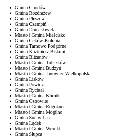
Gmina Chodów
Gmina Rozdrażew
Gmina Pleszew
Gmina Czempiń
Gmina Damasławek
Miasto i Gmina Mieścisko
Gmina Ceków-Kolonia
Gmina Tarnowo Podgórne
Gmina Kazimierz Biskupi
Gmina Blizanów
Miasto i Gmina Tuliszków
Miasto i Gmina Budzyń
Miasto i Gmina Janowiec Wielkopolski
Gmina Lisków
Gmina Powidz
Gmina Rychtał
Miasto i Gmina Kórnik
Gmina Ostrowite
Miasto i Gmina Rogoźno
Miasto i Gmina Mogilno
Gmina Suchy Las
Gmina Lądek
Miasto i Gmina Wronki
Gmina Słupca