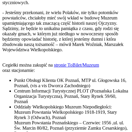
styczniowych.
- Jesteśmy przekonani, że wielu Polaków, nie tylko potomków
powstańców, chciałoby mieć swój wkład w budowę Muzeum
upamiętniającego tak znaczącą część historii naszej Ojczyzny.
Sądzimy, że będzie to unikalna pamiątka z czasu, gdy rodzi się
okazały gmach, w którym już niedługo w nowoczesny sposób
będziemy opowiadać historię, z której jesteśmy dumni i która
zbudowała naszą tożsamość – mówił Marek Woźniak, Marszałek
Województwa Wielkopolskiego.
Cegiełki można zakupić na
stronie ToBilet/Muzeum
oraz stacjonarnie:
Punkt Obsługi Klienta OK Poznań, MTP ul. Głogowska 16,
Poznań, (vis a vis Dworca Zachodniego)
Centrum Informacji Turystycznej PLOT (Poznańska Lokalna
Organizacja Turystyczna), Poznań, Stary Rynek 59/60,
Poznań
Oddziały Wielkopolskiego Muzeum Niepodległości:
Muzeum Powstania Wielkopolskiego 1918-1919, Stary
Rynek 3 (Odwach), Poznań
Muzeum Powstania Poznańskiego – Czerwiec 1956 ,ul. ul.
Św. Marcin 80/82, Poznań (przyziemie Zamku Cesarskiego),