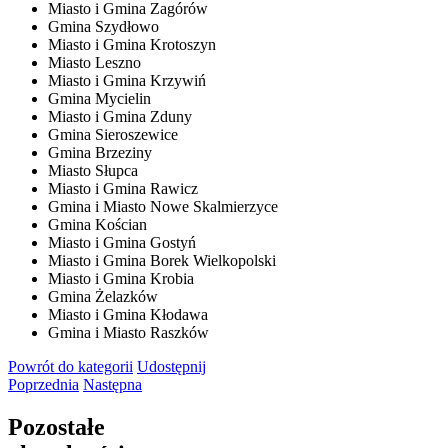
Miasto i Gmina Zagórów
Gmina Szydłowo
Miasto i Gmina Krotoszyn
Miasto Leszno
Miasto i Gmina Krzywiń
Gmina Mycielin
Miasto i Gmina Zduny
Gmina Sieroszewice
Gmina Brzeziny
Miasto Słupca
Miasto i Gmina Rawicz
Gmina i Miasto Nowe Skalmierzyce
Gmina Kościan
Miasto i Gmina Gostyń
Miasto i Gmina Borek Wielkopolski
Miasto i Gmina Krobia
Gmina Żelazków
Miasto i Gmina Kłodawa
Gmina i Miasto Raszków
Powrót
do kategorii
Udostępnij
Poprzednia
Następna
Pozostałe