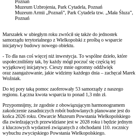
Poznań
Muzeum Uzbrojenia, Park Cytadela, Poznań
Muzeum Armii „Poznań”, Park Cytadela tzw. „Mała Śluza”,
Poznań
Marszałek w ubiegłym roku zwrócił się także do jednostek
samorządu terytorialnego z Wielkopolski z prośbą o wsparcie
inicjatywy budowy nowego obiektu.
- To dla nas coś więcej niż inwestycja. To wspólne dzieło, które
uspołeczniliśmy tak, by każdy mógł poczuć się częścią tej
wyjątkowej inicjatywy. Cieszy mnie ogromny oddźwięk
oraz zaangażowanie, jakie widzimy każdego dnia – zachęcał Marek
Woźniak.
Do tej pory taką pomoc zaoferowały 53 samorządy z naszego
regionu. Łączna kwota wsparcia to ponad 1,3 mln zł.
Przypomnijmy, że zgodnie z obowiązującym harmonogramem
zakończenie zasadniczych robót budowlanych planowane jest do
końca 2026 roku. Otwarcie Muzeum Powstania Wielkopolskiego
dla zwiedzających przewidziane jest w 2028 roku i będzie jednym
z kluczowych wydarzeń związanych z obchodami 110. rocznicy
wybuchu zwycięskiego Powstania Wielkopolskiego.