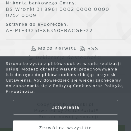
Nr konta bankowego Gminy:
BS Wronki 31 8961 0002 0000 0000
0752 0009
Skrzynka do e-Doręczeń:
AE:PL-33251-86350-BACGE-22
Mapa serwisu
RSS
Deklaracja dostępności
Strona korzysta z plików cookies w celu realizacji
Polityka prywatności
Sygnalista
usług. Możesz określić warunki przechowywania
lub dostępu do plików cookies klikając przycisk
Ustawienia. Aby dowiedzieć się więcej zachęcamy
Odwiedzin: 3824474
Online: 215
do zapoznania się z Polityką Cookies oraz Polityką
Prywatności.
Zapisz wybrane
Copyright by wronki.pl
Ustawienia
Powered by
2ClickPortal®
Zezwól na wszystkie
- Portale nowej generacji
Zezwól na wszystkie