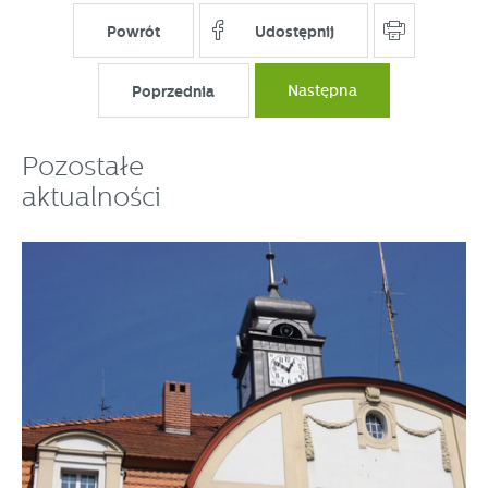
partnerami oraz innych dostawców usług. Firmy te działają
Powrót
Udostępnij
w charakterze pośredników prezentujących nasze treści w
postaci wiadomości, ofert, komunikatów mediów
społecznościowych.
Poprzednia
Następna
Pozostałe
aktualności