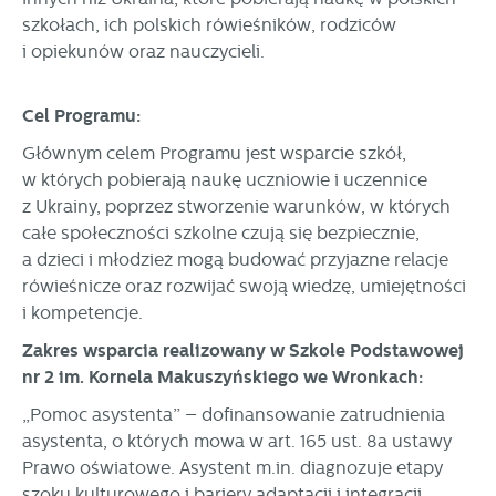
stronach podmiotów trzecich lub firm będących naszymi
szkołach, ich polskich rówieśników, rodziców
partnerami oraz innych dostawców usług. Firmy te działają
i opiekunów oraz nauczycieli.
w charakterze pośredników prezentujących nasze treści w
postaci wiadomości, ofert, komunikatów mediów
społecznościowych.
Cel Programu:
Głównym celem Programu jest wsparcie szkół,
w których pobierają naukę uczniowie i uczennice
z Ukrainy, poprzez stworzenie warunków, w których
całe społeczności szkolne czują się bezpiecznie,
a dzieci i młodzież mogą budować przyjazne relacje
rówieśnicze oraz rozwijać swoją wiedzę, umiejętności
i kompetencje.
Zakres wsparcia realizowany w Szkole Podstawowej
nr 2 im. Kornela Makuszyńskiego we Wronkach:
„Pomoc asystenta” – dofinansowanie zatrudnienia
asystenta, o których mowa w art. 165 ust. 8a ustawy
Prawo oświatowe. Asystent m.in. diagnozuje etapy
szoku kulturowego i bariery adaptacji i integracji